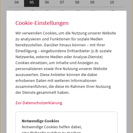
04
05
06
07
08
09
10
11
12
13
14
15
16
17
18
19
20
21
22
23
24
Cookie-Einstellungen
25
26
27
28
29
30
31
Wir verwenden Cookies, um die Nutzung unserer Website
zu analysieren und Funktionen für soziale Medien
01
02
03
04
05
06
07
bereitzustellen. Darüber hinaus können – mit Ihrer
Einwilligung – eingebundene Drittanbieter (z. B. soziale
iCalender
Netzwerke, externe Medien oder Analyse-Dienste)
Cookies einsetzen, um Inhalte und Anzeigen zu
Programmheft-PDF
personalisieren sowie Ihre Nutzung unserer Website
auszuwerten. Diese Anbieter können die dabei
English language or subtitles
erhobenen Daten mit weiteren Informationen
zusammenführen, die diese im Rahmen Ihrer Nutzung
der Dienste gesammelt haben.
< Vorherige Woche
Nächste Woche >
Zur Datenschutzerklärung
Mo 4.7.
Notwendige Cookies
Di 5.7.
Notwendige Cookies helfen dabei,
eine Webseite nutzbar zu machen,