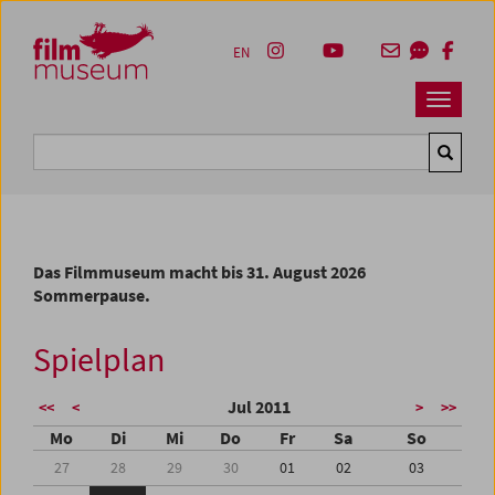
Accesskey [1]
Accesskey [4]
Accesskey [2]
Accesskey [3]
Zum Inhalt
Zum Hauptmenü
Zur Servicenavigation
Zum Suche
EN
Navbar 
Suche
Das Filmmuseum macht bis 31. August 2026
Sommerpause.
Spielplan
Jul 2011
<<
<
>
>>
Mo
Di
Mi
Do
Fr
Sa
So
27
28
29
30
01
02
03