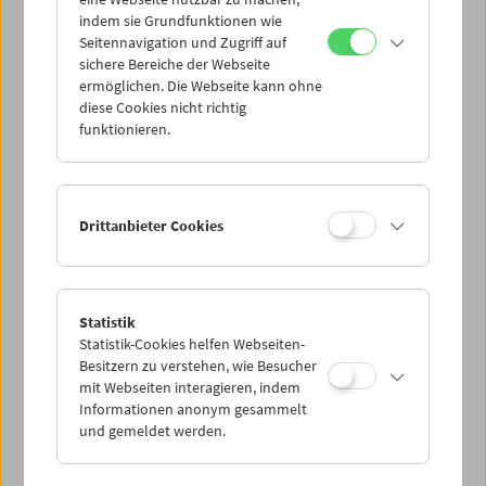
Mi 6.7.
indem sie Grundfunktionen wie
Seitennavigation und Zugriff auf
sichere Bereiche der Webseite
Do 7.7.
ermöglichen. Die Webseite kann ohne
diese Cookies nicht richtig
funktionieren.
Fr 8.7.
Sa 9.7.
Drittanbieter Cookies
So 10.7.
Statistik
Statistik-Cookies helfen Webseiten-
PROGRAMM ÜBERBLICK
Besitzern zu verstehen, wie Besucher
mit Webseiten interagieren, indem
Informationen anonym gesammelt
und gemeldet werden.