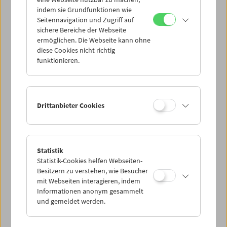
Mi 6.7.
indem sie Grundfunktionen wie
Seitennavigation und Zugriff auf
sichere Bereiche der Webseite
Do 7.7.
ermöglichen. Die Webseite kann ohne
diese Cookies nicht richtig
funktionieren.
Fr 8.7.
Sa 9.7.
Drittanbieter Cookies
So 10.7.
Statistik
Statistik-Cookies helfen Webseiten-
PROGRAMM ÜBERBLICK
Besitzern zu verstehen, wie Besucher
mit Webseiten interagieren, indem
Informationen anonym gesammelt
und gemeldet werden.