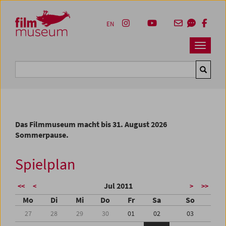
Accesskey [1]
Accesskey [4]
Accesskey [2]
Accesskey [3]
Zum Inhalt
Zum Hauptmenü
Zur Servicenavigation
Zum Suche
EN
Navbar 
Suche
Das Filmmuseum macht bis 31. August 2026
Sommerpause.
Spielplan
Jul 2011
<<
<
>
>>
Mo
Di
Mi
Do
Fr
Sa
So
27
28
29
30
01
02
03