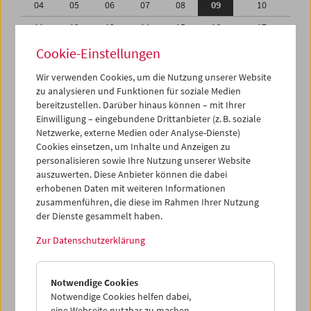
04
05
06
07
08
09
10
11
12
13
14
15
16
17
18
19
20
21
22
23
24
Cookie-Einstellungen
25
26
27
28
29
30
31
Wir verwenden Cookies, um die Nutzung unserer Website
zu analysieren und Funktionen für soziale Medien
01
02
03
04
05
06
07
bereitzustellen. Darüber hinaus können – mit Ihrer
Einwilligung – eingebundene Drittanbieter (z. B. soziale
iCalender
Netzwerke, externe Medien oder Analyse-Dienste)
Cookies einsetzen, um Inhalte und Anzeigen zu
Programmheft-PDF
personalisieren sowie Ihre Nutzung unserer Website
auszuwerten. Diese Anbieter können die dabei
English language or subtitles
erhobenen Daten mit weiteren Informationen
zusammenführen, die diese im Rahmen Ihrer Nutzung
der Dienste gesammelt haben.
< Vorherige Woche
Nächste Woche >
Zur Datenschutzerklärung
Mo 4.7.
Notwendige Cookies
Di 5.7.
Notwendige Cookies helfen dabei,
eine Webseite nutzbar zu machen,