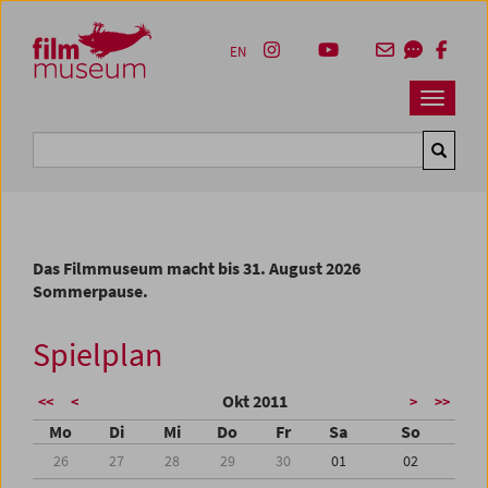
Accesskey [1]
Accesskey [4]
Accesskey [2]
Accesskey [3]
Zum Inhalt
Zum Hauptmenü
Zur Servicenavigation
Zum Suche
EN
Navbar 
Suche
Das Filmmuseum macht bis 31. August 2026
Sommerpause.
Spielplan
Okt 2011
<<
<
>
>>
Mo
Di
Mi
Do
Fr
Sa
So
26
27
28
29
30
01
02