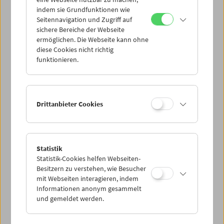
Mi 12.10.
indem sie Grundfunktionen wie
Seitennavigation und Zugriff auf
sichere Bereiche der Webseite
Do 13.10.
ermöglichen. Die Webseite kann ohne
diese Cookies nicht richtig
funktionieren.
Fr 14.10.
Sa 15.10.
Drittanbieter Cookies
So 16.10.
Statistik
Statistik-Cookies helfen Webseiten-
PROGRAMM ÜBERBLICK
Besitzern zu verstehen, wie Besucher
mit Webseiten interagieren, indem
Informationen anonym gesammelt
und gemeldet werden.