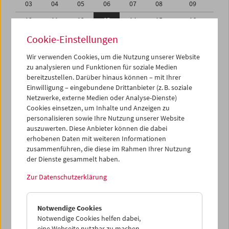
03
04
05
06
07
08
09
10
11
12
13
14
15
16
17
18
19
20
21
22
23
Cookie-Einstellungen
24
25
26
27
28
29
30
Wir verwenden Cookies, um die Nutzung unserer Website
zu analysieren und Funktionen für soziale Medien
31
01
02
03
04
05
06
bereitzustellen. Darüber hinaus können – mit Ihrer
Einwilligung – eingebundene Drittanbieter (z. B. soziale
iCalender
Netzwerke, externe Medien oder Analyse-Dienste)
Cookies einsetzen, um Inhalte und Anzeigen zu
Programmheft-PDF
personalisieren sowie Ihre Nutzung unserer Website
auszuwerten. Diese Anbieter können die dabei
English language or subtitles
erhobenen Daten mit weiteren Informationen
zusammenführen, die diese im Rahmen Ihrer Nutzung
der Dienste gesammelt haben.
< Vorherige Woche
Nächste Woche >
Zur Datenschutzerklärung
Mo 10.10.
Notwendige Cookies
Di 11.10.
Notwendige Cookies helfen dabei,
eine Webseite nutzbar zu machen,