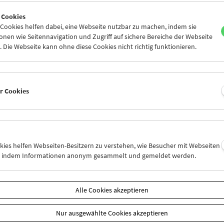
5
26
27
28
29
30
 Cookies
1
02
03
04
05
06
ookies helfen dabei, eine Webseite nutzbar zu machen, indem sie
nen wie Seitennavigation und Zugriff auf sichere Bereiche der Webseite
 Die Webseite kann ohne diese Cookies nicht richtig funktionieren.
Mi 12.10.
Do 13.10.
Fr 14.10.
er Cookies
okies helfen Webseiten-Besitzern zu verstehen, wie Besucher mit Webseiten
n, indem Informationen anonym gesammelt und gemeldet werden.
Alle Cookies akzeptieren
Nur ausgewählte Cookies akzeptieren