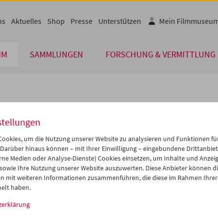
ns
Aktuelles
Shop
Presse
Unterstützen
Mein Filmmuseu
MM
SAMMLUNGEN
FORSCHUNG & VERMITTLUNG
lplan
stellungen
Okt 2011
iCalender
>
>>
ookies, um die Nutzung unserer Website zu analysieren und Funktionen für
Programmheft-PDF
i
Mi
Do
Fr
Sa
So
 Darüber hinaus können – mit Ihrer Einwilligung – eingebundene Drittanbieter
rne Medien oder Analyse-Dienste) Cookies einsetzen, um Inhalte und Anzei
7
28
29
30
01
02
 sowie Ihre Nutzung unserer Website auszuwerten. Diese Anbieter können di
English language or subtitl
4
05
06
07
08
09
n mit weiteren Informationen zusammenführen, die diese im Rahmen Ihrer
elt haben.
1
12
13
14
15
16
zerklärung
8
19
20
21
22
23