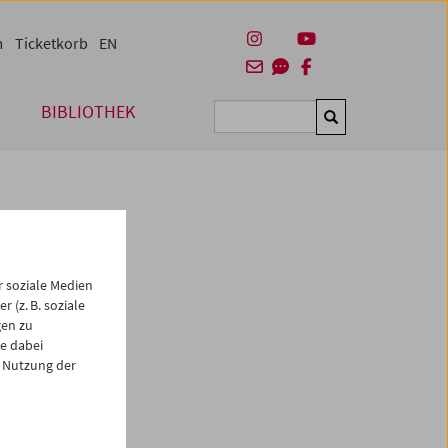
m
Ticketkorb
EN
BIBLIOTHEK
Suchen
 soziale Medien
 (z. B. soziale
gen zu
e dabei
es
 Nutzung der