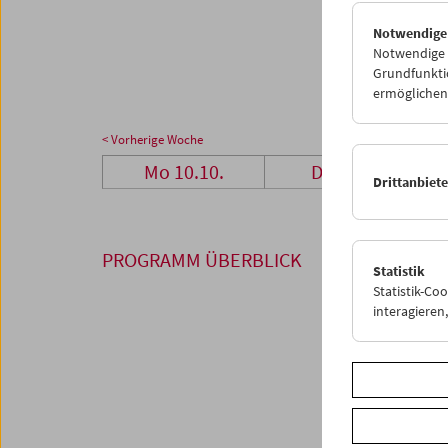
24
2
Notwendige
31
0
Notwendige C
Grundfunktio
ermöglichen.
< Vorherige Woche
Mo 10.10.
Di 11.10.
Drittanbiet
PROGRAMM ÜBERBLICK
Statistik
Statistik-Co
interagiere