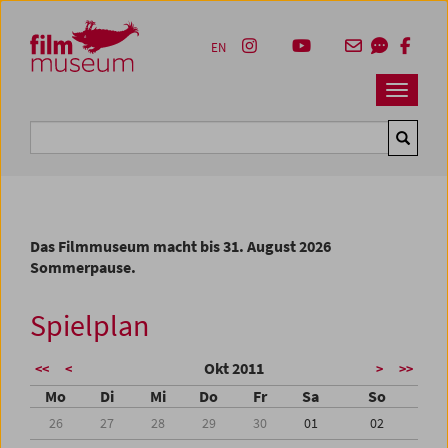
Accesskey [1]
Accesskey [4]
Accesskey [2]
Accesskey [3]
Zum Inhalt
Zum Hauptmenü
Zur Servicenavigation
Zum Suche
EN
Navbar 
Suche
Das Filmmuseum macht bis 31. August 2026
Sommerpause.
Spielplan
Okt 2011
<<
<
>
>>
Mo
Di
Mi
Do
Fr
Sa
So
26
27
28
29
30
01
02