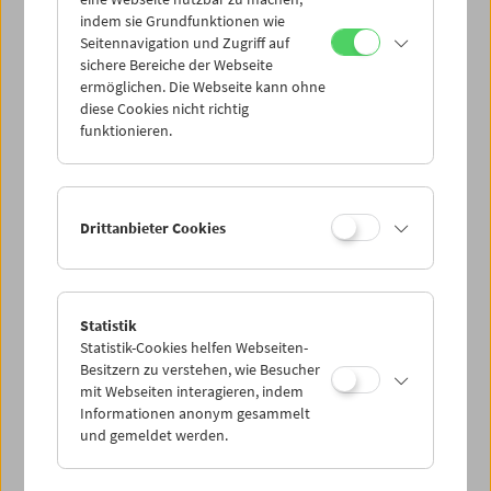
Mi 12.10.
indem sie Grundfunktionen wie
Seitennavigation und Zugriff auf
sichere Bereiche der Webseite
Do 13.10.
ermöglichen. Die Webseite kann ohne
diese Cookies nicht richtig
funktionieren.
Fr 14.10.
Sa 15.10.
Drittanbieter Cookies
So 16.10.
Statistik
Statistik-Cookies helfen Webseiten-
PROGRAMM ÜBERBLICK
Besitzern zu verstehen, wie Besucher
mit Webseiten interagieren, indem
Informationen anonym gesammelt
und gemeldet werden.