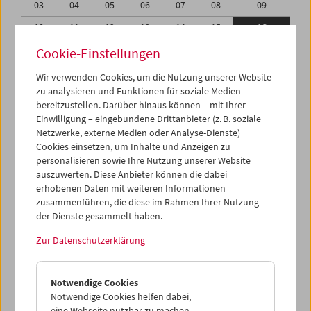
03
04
05
06
07
08
09
10
11
12
13
14
15
16
17
18
19
20
21
22
23
Cookie-Einstellungen
24
25
26
27
28
29
30
Wir verwenden Cookies, um die Nutzung unserer Website
zu analysieren und Funktionen für soziale Medien
31
01
02
03
04
05
06
bereitzustellen. Darüber hinaus können – mit Ihrer
Einwilligung – eingebundene Drittanbieter (z. B. soziale
iCalender
Netzwerke, externe Medien oder Analyse-Dienste)
Cookies einsetzen, um Inhalte und Anzeigen zu
Programmheft-PDF
personalisieren sowie Ihre Nutzung unserer Website
auszuwerten. Diese Anbieter können die dabei
English language or subtitles
erhobenen Daten mit weiteren Informationen
zusammenführen, die diese im Rahmen Ihrer Nutzung
der Dienste gesammelt haben.
< Vorherige Woche
Nächste Woche >
Zur Datenschutzerklärung
Mo 10.10.
Notwendige Cookies
Di 11.10.
Notwendige Cookies helfen dabei,
eine Webseite nutzbar zu machen,