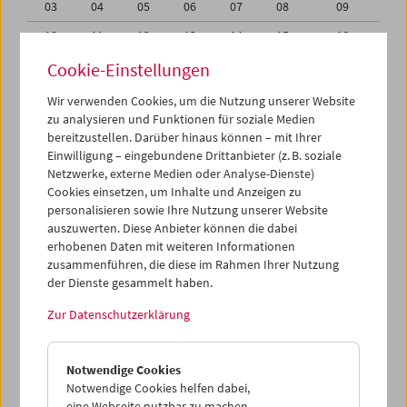
03
04
05
06
07
08
09
10
11
12
13
14
15
16
17
18
19
20
21
22
23
Cookie-Einstellungen
24
25
26
27
28
29
30
Wir verwenden Cookies, um die Nutzung unserer Website
zu analysieren und Funktionen für soziale Medien
31
01
02
03
04
05
06
bereitzustellen. Darüber hinaus können – mit Ihrer
Einwilligung – eingebundene Drittanbieter (z. B. soziale
iCalender
Netzwerke, externe Medien oder Analyse-Dienste)
Cookies einsetzen, um Inhalte und Anzeigen zu
Programmheft-PDF
personalisieren sowie Ihre Nutzung unserer Website
auszuwerten. Diese Anbieter können die dabei
English language or subtitles
erhobenen Daten mit weiteren Informationen
zusammenführen, die diese im Rahmen Ihrer Nutzung
der Dienste gesammelt haben.
< Vorherige Woche
Nächste Woche >
Zur Datenschutzerklärung
Mo 17.10.
Notwendige Cookies
Di 18.10.
Notwendige Cookies helfen dabei,
eine Webseite nutzbar zu machen,