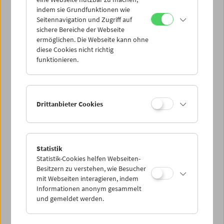
Mi 19.10.
indem sie Grundfunktionen wie
Seitennavigation und Zugriff auf
sichere Bereiche der Webseite
Do 20.10.
ermöglichen. Die Webseite kann ohne
diese Cookies nicht richtig
funktionieren.
Fr 21.10.
Sa 22.10.
Drittanbieter Cookies
So 23.10.
Statistik
Statistik-Cookies helfen Webseiten-
PROGRAMM ÜBERBLICK
Besitzern zu verstehen, wie Besucher
mit Webseiten interagieren, indem
Informationen anonym gesammelt
und gemeldet werden.