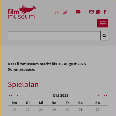
Accesskey [1]
Accesskey [4]
Accesskey [2]
Accesskey [3]
Zum Inhalt
Zum Hauptmenü
Zur Servicenavigation
Zum Suche
EN
Navbar 
Suche
Das Filmmuseum macht bis 31. August 2026
Sommerpause.
Spielplan
Okt 2011
<<
<
>
>>
Mo
Di
Mi
Do
Fr
Sa
So
26
27
28
29
30
01
02