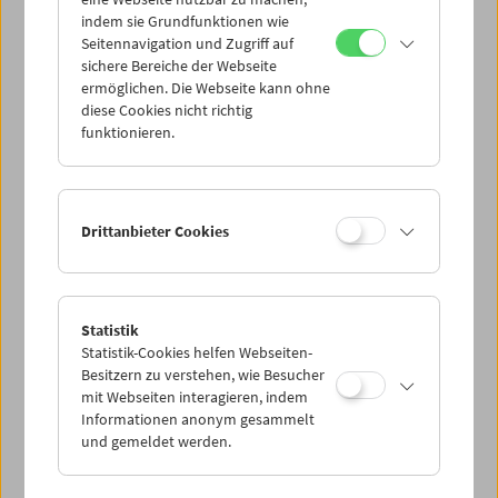
Mi 19.10.
indem sie Grundfunktionen wie
Seitennavigation und Zugriff auf
sichere Bereiche der Webseite
Do 20.10.
ermöglichen. Die Webseite kann ohne
diese Cookies nicht richtig
funktionieren.
Fr 21.10.
Sa 22.10.
Drittanbieter Cookies
So 23.10.
Statistik
Statistik-Cookies helfen Webseiten-
PROGRAMM ÜBERBLICK
Besitzern zu verstehen, wie Besucher
mit Webseiten interagieren, indem
Informationen anonym gesammelt
und gemeldet werden.