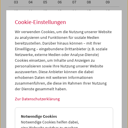
03
04
05
06
07
08
09
10
11
12
13
14
15
16
17
18
19
20
21
22
23
Cookie-Einstellungen
24
25
26
27
28
29
30
Wir verwenden Cookies, um die Nutzung unserer Website
zu analysieren und Funktionen für soziale Medien
31
01
02
03
04
05
06
bereitzustellen. Darüber hinaus können – mit Ihrer
Einwilligung – eingebundene Drittanbieter (z. B. soziale
iCalender
Netzwerke, externe Medien oder Analyse-Dienste)
Cookies einsetzen, um Inhalte und Anzeigen zu
Programmheft-PDF
personalisieren sowie Ihre Nutzung unserer Website
auszuwerten. Diese Anbieter können die dabei
English language or subtitles
erhobenen Daten mit weiteren Informationen
zusammenführen, die diese im Rahmen Ihrer Nutzung
der Dienste gesammelt haben.
< Vorherige Woche
Nächste Woche >
Zur Datenschutzerklärung
Mo 17.10.
Notwendige Cookies
Di 18.10.
Notwendige Cookies helfen dabei,
eine Webseite nutzbar zu machen,