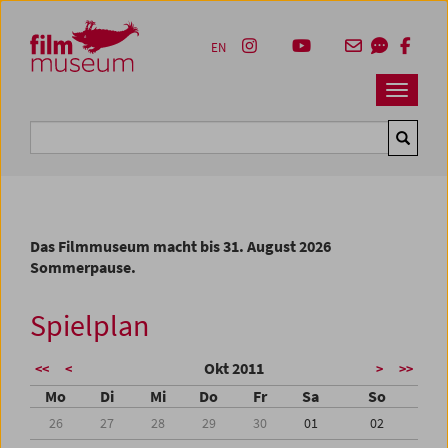
Accesskey [1]
Accesskey [4]
Accesskey [2]
Accesskey [3]
Zum Inhalt
Zum Hauptmenü
Zur Servicenavigation
Zum Suche
EN
Navbar 
Suche
Das Filmmuseum macht bis 31. August 2026
Sommerpause.
Spielplan
Okt 2011
<<
<
>
>>
Mo
Di
Mi
Do
Fr
Sa
So
26
27
28
29
30
01
02