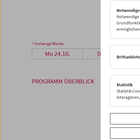
24
2
Notwendige
31
0
Notwendige C
Grundfunktio
ermöglichen.
< Vorherige Woche
Mo 24.10.
Di 25.10.
Drittanbiet
PROGRAMM ÜBERBLICK
Statistik
Statistik-Co
interagiere