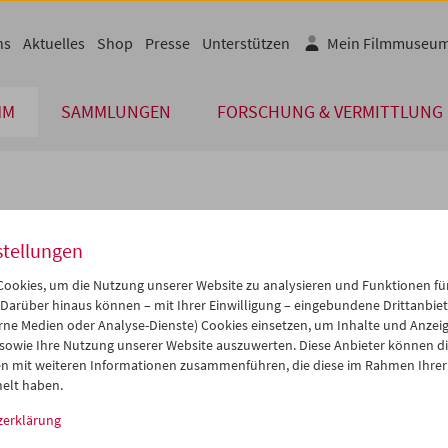
ns
Aktuelles
Shop
Presse
Unterstützen
Mein Filmmuseu
MM
SAMMLUNGEN
FORSCHUNG & VERMITTLUNG
lplan
stellungen
Okt 2011
iCalender
>
>>
ookies, um die Nutzung unserer Website zu analysieren und Funktionen für
Programmheft-PDF
i
Mi
Do
Fr
Sa
So
 Darüber hinaus können – mit Ihrer Einwilligung – eingebundene Drittanbieter
rne Medien oder Analyse-Dienste) Cookies einsetzen, um Inhalte und Anzei
7
28
29
30
01
02
 sowie Ihre Nutzung unserer Website auszuwerten. Diese Anbieter können di
English language or subtitl
4
05
06
07
08
09
n mit weiteren Informationen zusammenführen, die diese im Rahmen Ihrer
elt haben.
1
12
13
14
15
16
zerklärung
8
19
20
21
22
23