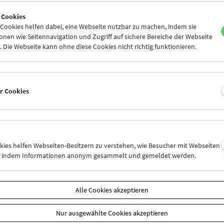
5
26
27
28
29
30
 Cookies
1
02
03
04
05
06
ookies helfen dabei, eine Webseite nutzbar zu machen, indem sie
nen wie Seitennavigation und Zugriff auf sichere Bereiche der Webseite
 Die Webseite kann ohne diese Cookies nicht richtig funktionieren.
Mi 26.10.
Do 27.10.
Fr 28.10.
er Cookies
okies helfen Webseiten-Besitzern zu verstehen, wie Besucher mit Webseiten
n, indem Informationen anonym gesammelt und gemeldet werden.
Alle Cookies akzeptieren
Nur ausgewählte Cookies akzeptieren