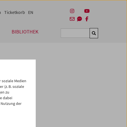
m
Ticketkorb
EN
BIBLIOTHEK
Suchen
 soziale Medien
 (z. B. soziale
gen zu
e dabei
es
 Nutzung der