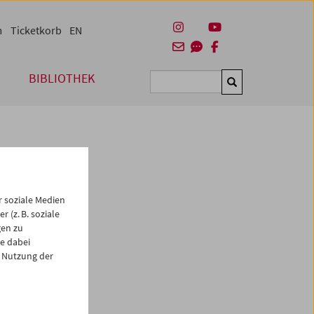
m
Ticketkorb
EN
BIBLIOTHEK
Suchen
 soziale Medien
 (z. B. soziale
gen zu
e dabei
es
 Nutzung der