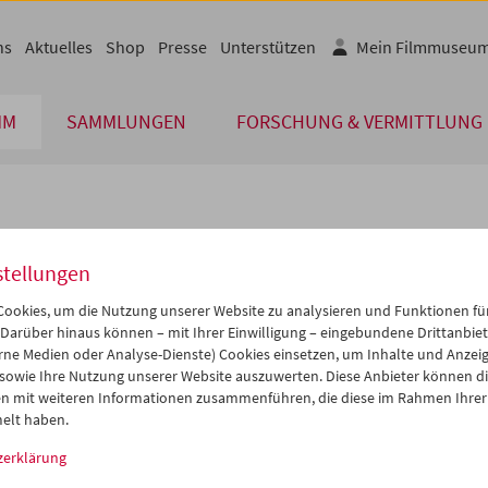
ns
Aktuelles
Shop
Presse
Unterstützen
Mein Filmmuseu
MM
SAMMLUNGEN
FORSCHUNG & VERMITTLUNG
lplan
stellungen
Nov 2011
iCalender
>
>>
ookies, um die Nutzung unserer Website zu analysieren und Funktionen für
Programmheft-PDF
i
Mi
Do
Fr
Sa
So
 Darüber hinaus können – mit Ihrer Einwilligung – eingebundene Drittanbieter
rne Medien oder Analyse-Dienste) Cookies einsetzen, um Inhalte und Anzei
1
02
03
04
05
06
 sowie Ihre Nutzung unserer Website auszuwerten. Diese Anbieter können di
English language or subtitl
8
09
10
11
12
13
n mit weiteren Informationen zusammenführen, die diese im Rahmen Ihrer
elt haben.
5
16
17
18
19
20
zerklärung
2
23
24
25
26
27