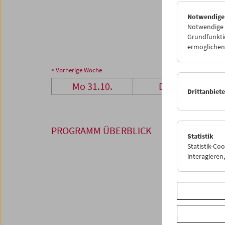
28
2
Notwendige
05
0
Notwendige C
Grundfunktio
ermöglichen.
< Vorherige Woche
Mo 31.10.
Di 1.11.
Drittanbiet
PROGRAMM ÜBERBLICK
Statistik
Statistik-Co
interagiere