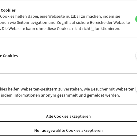
9
30
01
02
03
04
 Cookies
6
07
08
09
10
11
ookies helfen dabei, eine Webseite nutzbar zu machen, indem sie
nen wie Seitennavigation und Zugriff auf sichere Bereiche der Webseite
 Die Webseite kann ohne diese Cookies nicht richtig funktionieren.
Mi 2.11.
Do 3.11.
Fr 4.11.
er Cookies
okies helfen Webseiten-Besitzern zu verstehen, wie Besucher mit Webseiten
n, indem Informationen anonym gesammelt und gemeldet werden.
Alle Cookies akzeptieren
Nur ausgewählte Cookies akzeptieren