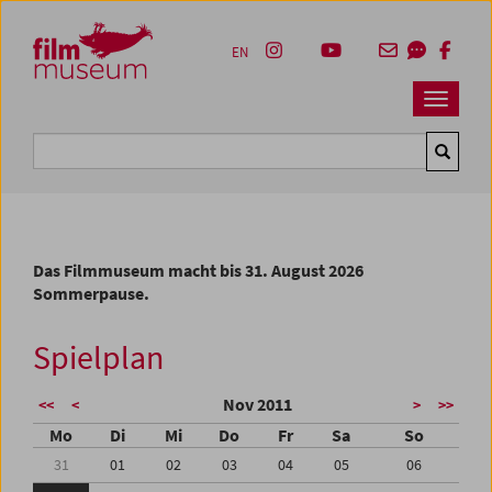
Accesskey [1]
Accesskey [4]
Accesskey [2]
Accesskey [3]
Zum Inhalt
Zum Hauptmenü
Zur Servicenavigation
Zum Suche
EN
Navbar 
Suche
Das Filmmuseum macht bis 31. August 2026
Sommerpause.
Spielplan
Nov 2011
<<
<
>
>>
Mo
Di
Mi
Do
Fr
Sa
So
31
01
02
03
04
05
06