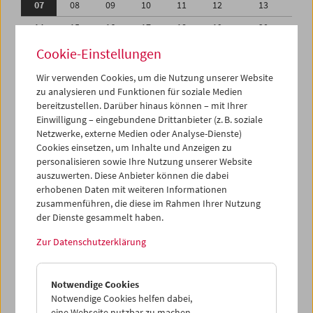
07
08
09
10
11
12
13
14
15
16
17
18
19
20
21
22
23
24
25
26
27
Cookie-Einstellungen
28
29
30
01
02
03
04
Wir verwenden Cookies, um die Nutzung unserer Website
zu analysieren und Funktionen für soziale Medien
05
06
07
08
09
10
11
bereitzustellen. Darüber hinaus können – mit Ihrer
Einwilligung – eingebundene Drittanbieter (z. B. soziale
iCalender
Netzwerke, externe Medien oder Analyse-Dienste)
Cookies einsetzen, um Inhalte und Anzeigen zu
Programmheft-PDF
personalisieren sowie Ihre Nutzung unserer Website
auszuwerten. Diese Anbieter können die dabei
English language or subtitles
erhobenen Daten mit weiteren Informationen
zusammenführen, die diese im Rahmen Ihrer Nutzung
der Dienste gesammelt haben.
< Vorherige Woche
Nächste Woche >
Zur Datenschutzerklärung
Mo 7.11.
Notwendige Cookies
Di 8.11.
Notwendige Cookies helfen dabei,
eine Webseite nutzbar zu machen,