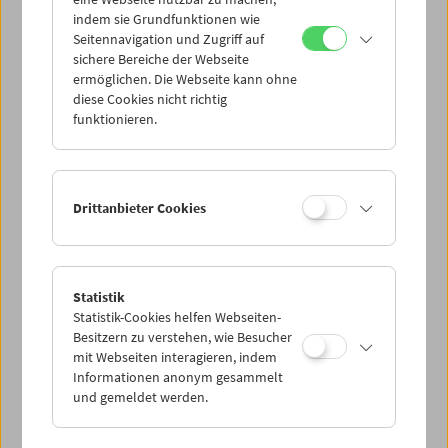
Mi 9.11.
indem sie Grundfunktionen wie
Seitennavigation und Zugriff auf
sichere Bereiche der Webseite
Do 10.11.
ermöglichen. Die Webseite kann ohne
diese Cookies nicht richtig
funktionieren.
Fr 11.11.
Sa 12.11.
Drittanbieter Cookies
So 13.11.
Statistik
Statistik-Cookies helfen Webseiten-
PROGRAMM ÜBERBLICK
Besitzern zu verstehen, wie Besucher
mit Webseiten interagieren, indem
Informationen anonym gesammelt
und gemeldet werden.