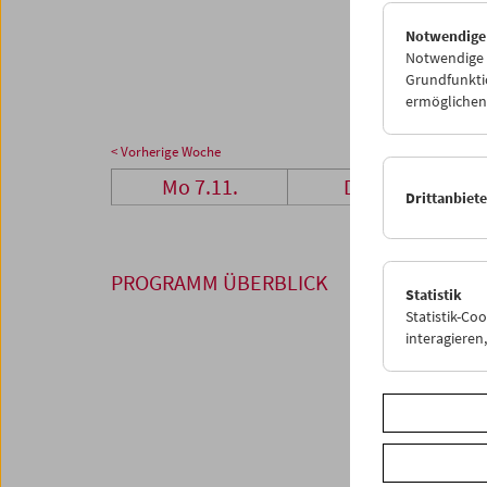
28
2
Notwendige
05
0
Notwendige C
Grundfunktio
ermöglichen.
< Vorherige Woche
Mo 7.11.
Di 8.11.
Drittanbiet
PROGRAMM ÜBERBLICK
Statistik
Statistik-Co
interagiere