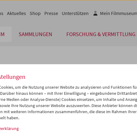
ns
Aktuelles
Shop
Presse
Unterstützen
Mein Filmmuseu
MM
SAMMLUNGEN
FORSCHUNG & VERMITTLUNG
lplan
stellungen
Nov 2011
iCalender
>
>>
ookies, um die Nutzung unserer Website zu analysieren und Funktionen für
Programmheft-PDF
i
Mi
Do
Fr
Sa
So
 Darüber hinaus können – mit Ihrer Einwilligung – eingebundene Drittanbieter
rne Medien oder Analyse-Dienste) Cookies einsetzen, um Inhalte und Anzei
1
02
03
04
05
06
 sowie Ihre Nutzung unserer Website auszuwerten. Diese Anbieter können di
English language or subtitl
8
09
10
11
12
13
n mit weiteren Informationen zusammenführen, die diese im Rahmen Ihrer
elt haben.
5
16
17
18
19
20
zerklärung
2
23
24
25
26
27