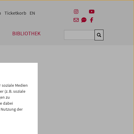
m
Ticketkorb
EN
BIBLIOTHEK
Suchen
 soziale Medien
 (z. B. soziale
gen zu
e dabei
es
 Nutzung der