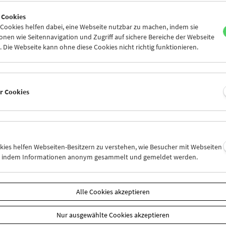
9
30
01
02
03
04
 Cookies
6
07
08
09
10
11
ookies helfen dabei, eine Webseite nutzbar zu machen, indem sie
nen wie Seitennavigation und Zugriff auf sichere Bereiche der Webseite
 Die Webseite kann ohne diese Cookies nicht richtig funktionieren.
Mi 9.11.
Do 10.11.
Fr 11.11.
er Cookies
okies helfen Webseiten-Besitzern zu verstehen, wie Besucher mit Webseiten
n, indem Informationen anonym gesammelt und gemeldet werden.
Alle Cookies akzeptieren
Nur ausgewählte Cookies akzeptieren