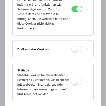
Mi 9.11.
indem sie Grundfunktionen wie
Seitennavigation und Zugriff auf
sichere Bereiche der Webseite
Do 10.11.
ermöglichen. Die Webseite kann ohne
diese Cookies nicht richtig
funktionieren.
Fr 11.11.
Sa 12.11.
Drittanbieter Cookies
So 13.11.
Statistik
Statistik-Cookies helfen Webseiten-
PROGRAMM ÜBERBLICK
Besitzern zu verstehen, wie Besucher
mit Webseiten interagieren, indem
Informationen anonym gesammelt
und gemeldet werden.