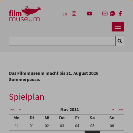
Accesskey [1]
Accesskey [4]
Accesskey [2]
Accesskey [3]
Zum Inhalt
Zum Hauptmenü
Zur Servicenavigation
Zum Suche
EN
Navbar 
Suche
Das Filmmuseum macht bis 31. August 2026
Sommerpause.
Spielplan
Nov 2011
<<
<
>
>>
Mo
Di
Mi
Do
Fr
Sa
So
31
01
02
03
04
05
06