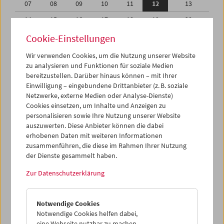
07
08
09
10
11
12
13
14
15
16
17
18
19
20
21
22
23
24
25
26
27
Cookie-Einstellungen
28
29
30
01
02
03
04
Wir verwenden Cookies, um die Nutzung unserer Website
zu analysieren und Funktionen für soziale Medien
05
06
07
08
09
10
11
bereitzustellen. Darüber hinaus können – mit Ihrer
Einwilligung – eingebundene Drittanbieter (z. B. soziale
iCalender
Netzwerke, externe Medien oder Analyse-Dienste)
Cookies einsetzen, um Inhalte und Anzeigen zu
Programmheft-PDF
personalisieren sowie Ihre Nutzung unserer Website
auszuwerten. Diese Anbieter können die dabei
English language or subtitles
erhobenen Daten mit weiteren Informationen
zusammenführen, die diese im Rahmen Ihrer Nutzung
der Dienste gesammelt haben.
< Vorherige Woche
Nächste Woche >
Zur Datenschutzerklärung
Mo 7.11.
Notwendige Cookies
Di 8.11.
Notwendige Cookies helfen dabei,
eine Webseite nutzbar zu machen,