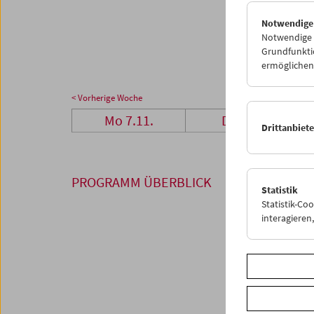
28
2
Notwendige
05
0
Notwendige C
Grundfunktio
ermöglichen.
< Vorherige Woche
Mo 7.11.
Di 8.11.
Drittanbiet
PROGRAMM ÜBERBLICK
Statistik
Statistik-Co
interagiere