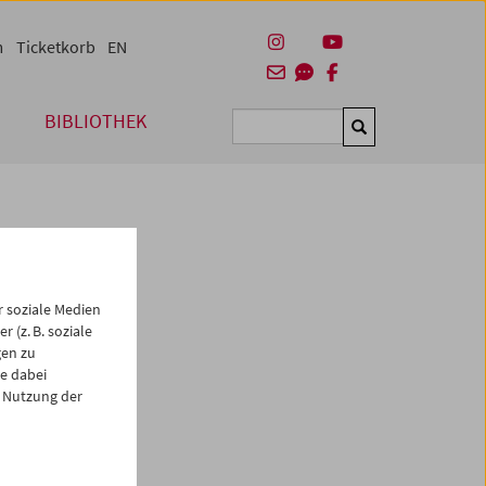
m
Ticketkorb
EN
BIBLIOTHEK
Suchen
 soziale Medien
 (z. B. soziale
gen zu
e dabei
es
 Nutzung der