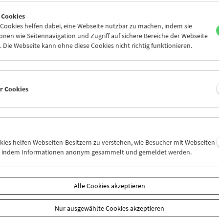
9
30
01
02
03
04
 Cookies
6
07
08
09
10
11
ookies helfen dabei, eine Webseite nutzbar zu machen, indem sie
nen wie Seitennavigation und Zugriff auf sichere Bereiche der Webseite
 Die Webseite kann ohne diese Cookies nicht richtig funktionieren.
Mi 9.11.
Do 10.11.
Fr 11.11.
er Cookies
okies helfen Webseiten-Besitzern zu verstehen, wie Besucher mit Webseiten
n, indem Informationen anonym gesammelt und gemeldet werden.
Alle Cookies akzeptieren
Nur ausgewählte Cookies akzeptieren