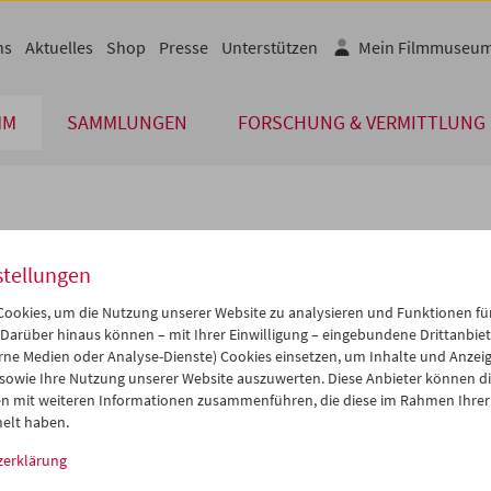
ns
Aktuelles
Shop
Presse
Unterstützen
Mein Filmmuseu
MM
SAMMLUNGEN
FORSCHUNG & VERMITTLUNG
lplan
stellungen
Nov 2011
iCalender
>
>>
ookies, um die Nutzung unserer Website zu analysieren und Funktionen für
Programmheft-PDF
i
Mi
Do
Fr
Sa
So
 Darüber hinaus können – mit Ihrer Einwilligung – eingebundene Drittanbieter
rne Medien oder Analyse-Dienste) Cookies einsetzen, um Inhalte und Anzei
1
02
03
04
05
06
 sowie Ihre Nutzung unserer Website auszuwerten. Diese Anbieter können di
English language or subtitl
8
09
10
11
12
13
n mit weiteren Informationen zusammenführen, die diese im Rahmen Ihrer
elt haben.
5
16
17
18
19
20
zerklärung
2
23
24
25
26
27