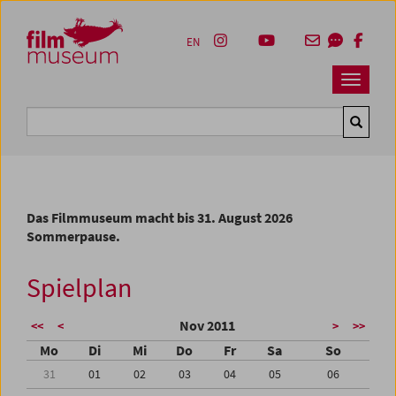
Accesskey [1]
Accesskey [4]
Accesskey [2]
Accesskey [3]
Zum Inhalt
Zum Hauptmenü
Zur Servicenavigation
Zum Suche
EN
Navbar 
Suche
Das Filmmuseum macht bis 31. August 2026
Sommerpause.
Spielplan
Nov 2011
<<
<
>
>>
Mo
Di
Mi
Do
Fr
Sa
So
31
01
02
03
04
05
06