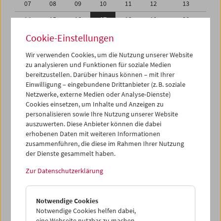
07
08
09
10
11
12
13
14
15
16
17
18
19
20
21
22
23
24
25
26
27
Cookie-Einstellungen
28
29
30
01
02
03
04
Wir verwenden Cookies, um die Nutzung unserer Website
zu analysieren und Funktionen für soziale Medien
05
06
07
08
09
10
11
bereitzustellen. Darüber hinaus können – mit Ihrer
Einwilligung – eingebundene Drittanbieter (z. B. soziale
iCalender
Netzwerke, externe Medien oder Analyse-Dienste)
Cookies einsetzen, um Inhalte und Anzeigen zu
Programmheft-PDF
personalisieren sowie Ihre Nutzung unserer Website
auszuwerten. Diese Anbieter können die dabei
English language or subtitles
erhobenen Daten mit weiteren Informationen
zusammenführen, die diese im Rahmen Ihrer Nutzung
der Dienste gesammelt haben.
< Vorherige Woche
Nächste Woche >
Zur Datenschutzerklärung
Mo 14.11.
Notwendige Cookies
Di 15.11.
Notwendige Cookies helfen dabei,
eine Webseite nutzbar zu machen,