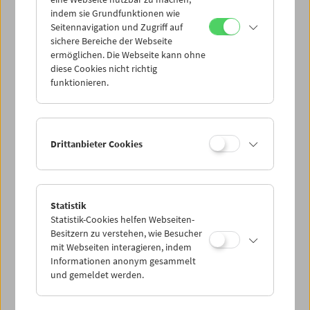
Mi 16.11.
indem sie Grundfunktionen wie
Seitennavigation und Zugriff auf
sichere Bereiche der Webseite
Do 17.11.
ermöglichen. Die Webseite kann ohne
diese Cookies nicht richtig
funktionieren.
Fr 18.11.
Sa 19.11.
Drittanbieter Cookies
So 20.11.
Statistik
Statistik-Cookies helfen Webseiten-
PROGRAMM ÜBERBLICK
Besitzern zu verstehen, wie Besucher
mit Webseiten interagieren, indem
Informationen anonym gesammelt
und gemeldet werden.