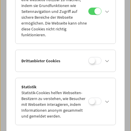
Mi 16.11.
indem sie Grundfunktionen wie
Seitennavigation und Zugriff auf
sichere Bereiche der Webseite
Do 17.11.
ermöglichen. Die Webseite kann ohne
diese Cookies nicht richtig
funktionieren.
Fr 18.11.
Sa 19.11.
Drittanbieter Cookies
So 20.11.
Statistik
Statistik-Cookies helfen Webseiten-
PROGRAMM ÜBERBLICK
Besitzern zu verstehen, wie Besucher
mit Webseiten interagieren, indem
Informationen anonym gesammelt
und gemeldet werden.