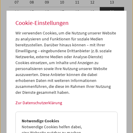
07
08
09
10
11
12
13
14
15
16
17
18
19
20
21
22
23
24
25
26
27
Cookie-Einstellungen
28
29
30
01
02
03
04
Wir verwenden Cookies, um die Nutzung unserer Website
zu analysieren und Funktionen für soziale Medien
05
06
07
08
09
10
11
bereitzustellen. Darüber hinaus können – mit Ihrer
Einwilligung – eingebundene Drittanbieter (z. B. soziale
iCalender
Netzwerke, externe Medien oder Analyse-Dienste)
Cookies einsetzen, um Inhalte und Anzeigen zu
Programmheft-PDF
personalisieren sowie Ihre Nutzung unserer Website
auszuwerten. Diese Anbieter können die dabei
English language or subtitles
erhobenen Daten mit weiteren Informationen
zusammenführen, die diese im Rahmen Ihrer Nutzung
der Dienste gesammelt haben.
< Vorherige Woche
Nächste Woche >
Zur Datenschutzerklärung
Mo 14.11.
Notwendige Cookies
Di 15.11.
Notwendige Cookies helfen dabei,
eine Webseite nutzbar zu machen,