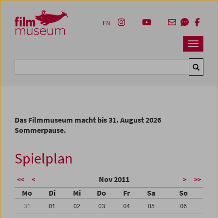
Accesskey [1]
Accesskey [4]
Accesskey [2]
Accesskey [3]
Zum Inhalt
Zum Hauptmenü
Zur Servicenavigation
Zum Suche
EN
Navbar 
Suche
Das Filmmuseum macht bis 31. August 2026
Sommerpause.
Spielplan
Nov 2011
<<
<
>
>>
Mo
Di
Mi
Do
Fr
Sa
So
31
01
02
03
04
05
06