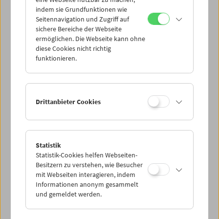
Mi 23.11.
indem sie Grundfunktionen wie
Seitennavigation und Zugriff auf
sichere Bereiche der Webseite
Do 24.11.
ermöglichen. Die Webseite kann ohne
diese Cookies nicht richtig
funktionieren.
Fr 25.11.
Sa 26.11.
Drittanbieter Cookies
So 27.11.
Statistik
Statistik-Cookies helfen Webseiten-
PROGRAMM ÜBERBLICK
Besitzern zu verstehen, wie Besucher
mit Webseiten interagieren, indem
Informationen anonym gesammelt
und gemeldet werden.