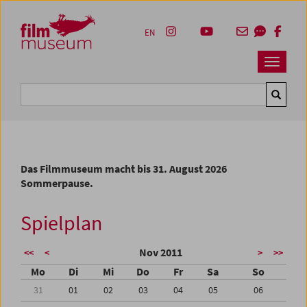
Accesskey [1]
Accesskey [4]
Accesskey [2]
Accesskey [3]
Zum Inhalt
Zum Hauptmenü
Zur Servicenavigation
Zum Suche
EN
Navbar 
Suche
Das Filmmuseum macht bis 31. August 2026
Sommerpause.
Spielplan
Nov 2011
<<
<
>
>>
Mo
Di
Mi
Do
Fr
Sa
So
31
01
02
03
04
05
06