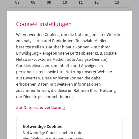
07
08
09
10
11
12
13
14
15
16
17
18
19
20
21
22
23
24
25
26
27
Cookie-Einstellungen
28
29
30
01
02
03
04
Wir verwenden Cookies, um die Nutzung unserer Website
zu analysieren und Funktionen für soziale Medien
05
06
07
08
09
10
11
bereitzustellen. Darüber hinaus können – mit Ihrer
Einwilligung – eingebundene Drittanbieter (z. B. soziale
iCalender
Netzwerke, externe Medien oder Analyse-Dienste)
Cookies einsetzen, um Inhalte und Anzeigen zu
Programmheft-PDF
personalisieren sowie Ihre Nutzung unserer Website
auszuwerten. Diese Anbieter können die dabei
English language or subtitles
erhobenen Daten mit weiteren Informationen
zusammenführen, die diese im Rahmen Ihrer Nutzung
der Dienste gesammelt haben.
< Vorherige Woche
Nächste Woche >
Zur Datenschutzerklärung
Mo 21.11.
Notwendige Cookies
Di 22.11.
Notwendige Cookies helfen dabei,
eine Webseite nutzbar zu machen,