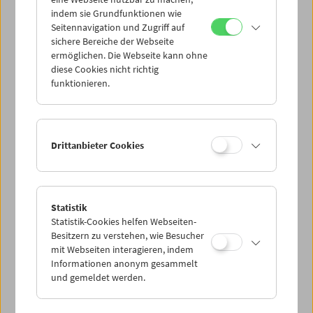
Mi 23.11.
indem sie Grundfunktionen wie
Seitennavigation und Zugriff auf
sichere Bereiche der Webseite
Do 24.11.
ermöglichen. Die Webseite kann ohne
diese Cookies nicht richtig
funktionieren.
Fr 25.11.
Sa 26.11.
Drittanbieter Cookies
So 27.11.
Statistik
Statistik-Cookies helfen Webseiten-
PROGRAMM ÜBERBLICK
Besitzern zu verstehen, wie Besucher
mit Webseiten interagieren, indem
Informationen anonym gesammelt
und gemeldet werden.