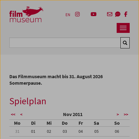
Accesskey [1]
Accesskey [4]
Accesskey [2]
Accesskey [3]
Zum Inhalt
Zum Hauptmenü
Zur Servicenavigation
Zum Suche
EN
Navbar 
Suche
Das Filmmuseum macht bis 31. August 2026
Sommerpause.
Spielplan
Nov 2011
<<
<
>
>>
Mo
Di
Mi
Do
Fr
Sa
So
31
01
02
03
04
05
06