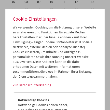
07
08
09
10
11
12
13
14
15
16
17
18
19
20
21
22
23
24
25
26
27
Cookie-Einstellungen
28
29
30
01
02
03
04
Wir verwenden Cookies, um die Nutzung unserer Website
zu analysieren und Funktionen für soziale Medien
05
06
07
08
09
10
11
bereitzustellen. Darüber hinaus können – mit Ihrer
Einwilligung – eingebundene Drittanbieter (z. B. soziale
iCalender
Netzwerke, externe Medien oder Analyse-Dienste)
Cookies einsetzen, um Inhalte und Anzeigen zu
Programmheft-PDF
personalisieren sowie Ihre Nutzung unserer Website
auszuwerten. Diese Anbieter können die dabei
English language or subtitles
erhobenen Daten mit weiteren Informationen
zusammenführen, die diese im Rahmen Ihrer Nutzung
der Dienste gesammelt haben.
< Vorherige Woche
Nächste Woche >
Zur Datenschutzerklärung
Mo 21.11.
Notwendige Cookies
Di 22.11.
Notwendige Cookies helfen dabei,
eine Webseite nutzbar zu machen,