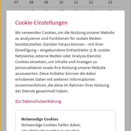
07
08
09
10
11
12
13
14
15
16
17
18
19
20
21
22
23
24
25
26
27
Cookie-Einstellungen
28
29
30
01
02
03
04
Wir verwenden Cookies, um die Nutzung unserer Website
zu analysieren und Funktionen für soziale Medien
05
06
07
08
09
10
11
bereitzustellen. Darüber hinaus können – mit Ihrer
Einwilligung – eingebundene Drittanbieter (z. B. soziale
iCalender
Netzwerke, externe Medien oder Analyse-Dienste)
Cookies einsetzen, um Inhalte und Anzeigen zu
Programmheft-PDF
personalisieren sowie Ihre Nutzung unserer Website
auszuwerten. Diese Anbieter können die dabei
English language or subtitles
erhobenen Daten mit weiteren Informationen
zusammenführen, die diese im Rahmen Ihrer Nutzung
der Dienste gesammelt haben.
< Vorherige Woche
Nächste Woche >
Zur Datenschutzerklärung
Mo 21.11.
Notwendige Cookies
Di 22.11.
Notwendige Cookies helfen dabei,
eine Webseite nutzbar zu machen,