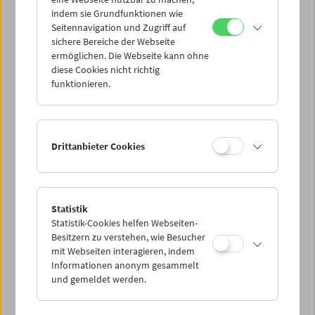
Mi 23.11.
indem sie Grundfunktionen wie
Seitennavigation und Zugriff auf
sichere Bereiche der Webseite
Do 24.11.
ermöglichen. Die Webseite kann ohne
diese Cookies nicht richtig
funktionieren.
Fr 25.11.
Sa 26.11.
Drittanbieter Cookies
So 27.11.
Statistik
Statistik-Cookies helfen Webseiten-
PROGRAMM ÜBERBLICK
Besitzern zu verstehen, wie Besucher
mit Webseiten interagieren, indem
Informationen anonym gesammelt
und gemeldet werden.