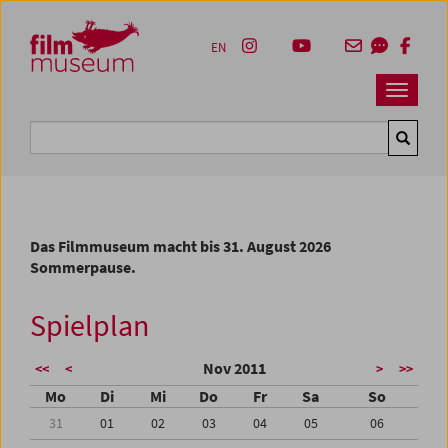
Accesskey [1]
Accesskey [4]
Accesskey [2]
Accesskey [3]
Zum Inhalt
Zum Hauptmenü
Zur Servicenavigation
Zum Suche
EN
Navbar 
Suche
Das Filmmuseum macht bis 31. August 2026
Sommerpause.
Spielplan
Nov 2011
<<
<
>
>>
Mo
Di
Mi
Do
Fr
Sa
So
31
01
02
03
04
05
06