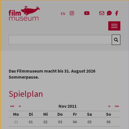
Accesskey [1]
Accesskey [4]
Accesskey [2]
Accesskey [3]
Zum Inhalt
Zum Hauptmenü
Zur Servicenavigation
Zum Suche
EN
Navbar 
Suche
Das Filmmuseum macht bis 31. August 2026
Sommerpause.
Spielplan
Nov 2011
<<
<
>
>>
Mo
Di
Mi
Do
Fr
Sa
So
31
01
02
03
04
05
06