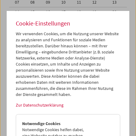
07
08
09
10
11
12
13
14
15
16
17
18
19
20
21
22
23
24
25
26
27
Cookie-Einstellungen
28
29
30
01
02
03
04
Wir verwenden Cookies, um die Nutzung unserer Website
zu analysieren und Funktionen für soziale Medien
05
06
07
08
09
10
11
bereitzustellen. Darüber hinaus können – mit Ihrer
Einwilligung – eingebundene Drittanbieter (z. B. soziale
iCalender
Netzwerke, externe Medien oder Analyse-Dienste)
Cookies einsetzen, um Inhalte und Anzeigen zu
Programmheft-PDF
personalisieren sowie Ihre Nutzung unserer Website
auszuwerten. Diese Anbieter können die dabei
English language or subtitles
erhobenen Daten mit weiteren Informationen
zusammenführen, die diese im Rahmen Ihrer Nutzung
der Dienste gesammelt haben.
< Vorherige Woche
Nächste Woche >
Zur Datenschutzerklärung
Mo 21.11.
Notwendige Cookies
Di 22.11.
Notwendige Cookies helfen dabei,
eine Webseite nutzbar zu machen,