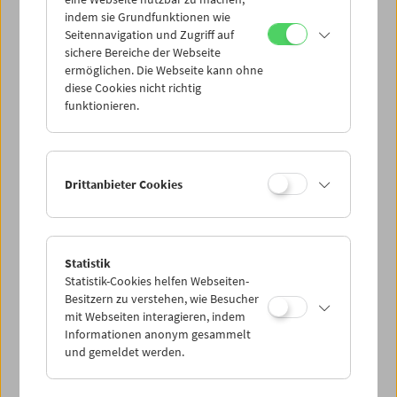
Mi 23.11.
indem sie Grundfunktionen wie
Seitennavigation und Zugriff auf
sichere Bereiche der Webseite
Do 24.11.
ermöglichen. Die Webseite kann ohne
diese Cookies nicht richtig
funktionieren.
Fr 25.11.
Sa 26.11.
Drittanbieter Cookies
So 27.11.
Statistik
Statistik-Cookies helfen Webseiten-
PROGRAMM ÜBERBLICK
Besitzern zu verstehen, wie Besucher
mit Webseiten interagieren, indem
Informationen anonym gesammelt
und gemeldet werden.