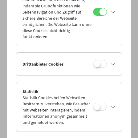
Mi 11.1.
indem sie Grundfunktionen wie
Seitennavigation und Zugriff auf
sichere Bereiche der Webseite
Do 12.1.
ermöglichen. Die Webseite kann ohne
diese Cookies nicht richtig
funktionieren.
Fr 13.1.
Sa 14.1.
Drittanbieter Cookies
So 15.1.
Statistik
Statistik-Cookies helfen Webseiten-
PROGRAMM ÜBERBLICK
Besitzern zu verstehen, wie Besucher
mit Webseiten interagieren, indem
Informationen anonym gesammelt
und gemeldet werden.