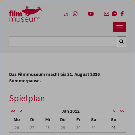
Accesskey [1]
Accesskey [4]
Accesskey [2]
Accesskey [3]
Zum Inhalt
Zum Hauptmenü
Zur Servicenavigation
Zum Suche
EN
Navbar 
Suche
Das Filmmuseum macht bis 31. August 2026
Sommerpause.
Spielplan
Jan 2012
<<
<
>
>>
Mo
Di
Mi
Do
Fr
Sa
So
26
27
28
29
30
31
01