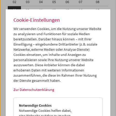
02
03
04
05
06
07
08
09
10
11
12
13
14
15
16
17
18
19
20
21
22
Cookie-Einstellungen
23
24
25
26
27
28
29
Wir verwenden Cookies, um die Nutzung unserer Website
zu analysieren und Funktionen für soziale Medien
30
31
01
02
03
04
05
bereitzustellen. Darüber hinaus können – mit Ihrer
Einwilligung – eingebundene Drittanbieter (z. B. soziale
iCalender
Netzwerke, externe Medien oder Analyse-Dienste)
Cookies einsetzen, um Inhalte und Anzeigen zu
Programmheft-PDF
personalisieren sowie Ihre Nutzung unserer Website
auszuwerten. Diese Anbieter können die dabei
English language or subtitles
erhobenen Daten mit weiteren Informationen
zusammenführen, die diese im Rahmen Ihrer Nutzung
der Dienste gesammelt haben.
< Vorherige Woche
Nächste Woche >
Zur Datenschutzerklärung
Mo 9.1.
Notwendige Cookies
Di 10.1.
Notwendige Cookies helfen dabei,
eine Webseite nutzbar zu machen,