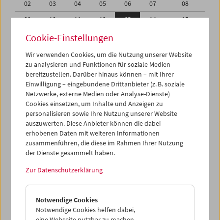
02
03
04
05
06
07
08
09
10
11
12
13
14
15
16
17
18
19
20
21
22
Cookie-Einstellungen
23
24
25
26
27
28
29
Wir verwenden Cookies, um die Nutzung unserer Website
zu analysieren und Funktionen für soziale Medien
30
31
01
02
03
04
05
bereitzustellen. Darüber hinaus können – mit Ihrer
Einwilligung – eingebundene Drittanbieter (z. B. soziale
iCalender
Netzwerke, externe Medien oder Analyse-Dienste)
Cookies einsetzen, um Inhalte und Anzeigen zu
Programmheft-PDF
personalisieren sowie Ihre Nutzung unserer Website
auszuwerten. Diese Anbieter können die dabei
English language or subtitles
erhobenen Daten mit weiteren Informationen
zusammenführen, die diese im Rahmen Ihrer Nutzung
der Dienste gesammelt haben.
< Vorherige Woche
Nächste Woche >
Zur Datenschutzerklärung
Mo 9.1.
Notwendige Cookies
Di 10.1.
Notwendige Cookies helfen dabei,
eine Webseite nutzbar zu machen,