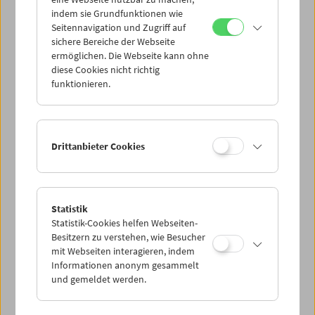
Mi 11.1.
indem sie Grundfunktionen wie
Seitennavigation und Zugriff auf
sichere Bereiche der Webseite
Do 12.1.
ermöglichen. Die Webseite kann ohne
diese Cookies nicht richtig
funktionieren.
Fr 13.1.
Sa 14.1.
Drittanbieter Cookies
So 15.1.
Statistik
Statistik-Cookies helfen Webseiten-
PROGRAMM ÜBERBLICK
Besitzern zu verstehen, wie Besucher
mit Webseiten interagieren, indem
Informationen anonym gesammelt
und gemeldet werden.