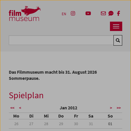
Accesskey [1]
Accesskey [4]
Accesskey [2]
Accesskey [3]
Zum Inhalt
Zum Hauptmenü
Zur Servicenavigation
Zum Suche
EN
Navbar 
Suche
Das Filmmuseum macht bis 31. August 2026
Sommerpause.
Spielplan
Jan 2012
<<
<
>
>>
Mo
Di
Mi
Do
Fr
Sa
So
26
27
28
29
30
31
01