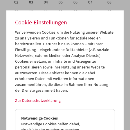
02
03
04
05
06
07
08
09
10
11
12
13
14
15
16
17
18
19
20
21
22
Cookie-Einstellungen
23
24
25
26
27
28
29
Wir verwenden Cookies, um die Nutzung unserer Website
zu analysieren und Funktionen für soziale Medien
30
31
01
02
03
04
05
bereitzustellen. Darüber hinaus können – mit Ihrer
Einwilligung – eingebundene Drittanbieter (z. B. soziale
iCalender
Netzwerke, externe Medien oder Analyse-Dienste)
Cookies einsetzen, um Inhalte und Anzeigen zu
Programmheft-PDF
personalisieren sowie Ihre Nutzung unserer Website
auszuwerten. Diese Anbieter können die dabei
English language or subtitles
erhobenen Daten mit weiteren Informationen
zusammenführen, die diese im Rahmen Ihrer Nutzung
der Dienste gesammelt haben.
< Vorherige Woche
Nächste Woche >
Zur Datenschutzerklärung
Mo 16.1.
Notwendige Cookies
Di 17.1.
Notwendige Cookies helfen dabei,
eine Webseite nutzbar zu machen,