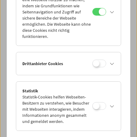
Mi 18.1.
indem sie Grundfunktionen wie
Seitennavigation und Zugriff auf
sichere Bereiche der Webseite
Do 19.1.
ermöglichen. Die Webseite kann ohne
diese Cookies nicht richtig
funktionieren.
Fr 20.1.
Sa 21.1.
Drittanbieter Cookies
So 22.1.
Statistik
Statistik-Cookies helfen Webseiten-
PROGRAMM ÜBERBLICK
Besitzern zu verstehen, wie Besucher
mit Webseiten interagieren, indem
Informationen anonym gesammelt
und gemeldet werden.