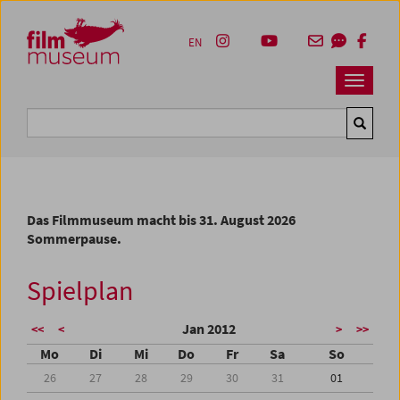
Accesskey [1]
Accesskey [4]
Accesskey [2]
Accesskey [3]
Zum Inhalt
Zum Hauptmenü
Zur Servicenavigation
Zum Suche
EN
Navbar 
Suche
Das Filmmuseum macht bis 31. August 2026
Sommerpause.
Spielplan
Jan 2012
<<
<
>
>>
Mo
Di
Mi
Do
Fr
Sa
So
26
27
28
29
30
31
01