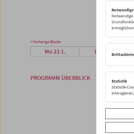
23
2
Notwendige
30
3
Notwendige C
Grundfunktio
ermöglichen.
< Vorherige Woche
Mo 23.1.
Di 24.1.
Drittanbiet
PROGRAMM ÜBERBLICK
Statistik
Statistik-Co
interagiere