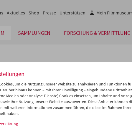
ns
Aktuelles
Shop
Presse
Unterstützen
Mein Filmmuseu
MM
SAMMLUNGEN
FORSCHUNG & VERMITTLUNG
lplan
stellungen
Jan 2012
iCalender
>
>>
ookies, um die Nutzung unserer Website zu analysieren und Funktionen für
Programmheft-PDF
i
Mi
Do
Fr
Sa
So
 Darüber hinaus können – mit Ihrer Einwilligung – eingebundene Drittanbieter
rne Medien oder Analyse-Dienste) Cookies einsetzen, um Inhalte und Anzei
7
28
29
30
31
01
 sowie Ihre Nutzung unserer Website auszuwerten. Diese Anbieter können di
English language or subtitl
3
04
05
06
07
08
n mit weiteren Informationen zusammenführen, die diese im Rahmen Ihrer
elt haben.
0
11
12
13
14
15
zerklärung
7
18
19
20
21
22