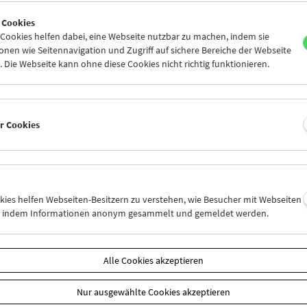
4
25
26
27
28
29
 Cookies
1
01
02
03
04
05
ookies helfen dabei, eine Webseite nutzbar zu machen, indem sie
nen wie Seitennavigation und Zugriff auf sichere Bereiche der Webseite
 Die Webseite kann ohne diese Cookies nicht richtig funktionieren.
Mi 25.1.
Do 26.1.
Fr 27.1.
er Cookies
okies helfen Webseiten-Besitzern zu verstehen, wie Besucher mit Webseiten
n, indem Informationen anonym gesammelt und gemeldet werden.
Alle Cookies akzeptieren
Nur ausgewählte Cookies akzeptieren