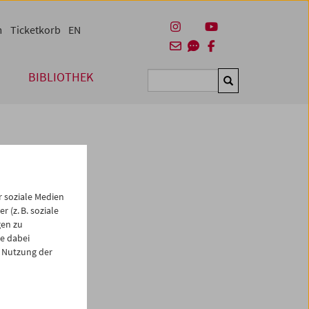
m
Ticketkorb
EN
BIBLIOTHEK
Suchen
 soziale Medien
 (z. B. soziale
gen zu
e dabei
es
 Nutzung der