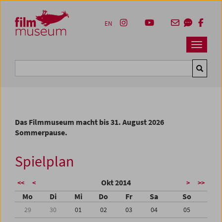
Accesskey [1]
Accesskey [4]
Accesskey [2]
Accesskey [3]
Zum Inhalt
Zum Hauptmenü
Zur Servicenavigation
Zum Suche
EN
Navbar 
Suche
Das Filmmuseum macht bis 31. August 2026
Sommerpause.
Spielplan
Okt 2014
<<
<
>
>>
Mo
Di
Mi
Do
Fr
Sa
So
29
30
01
02
03
04
05