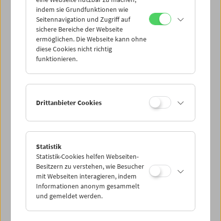
Mi 15.10.
indem sie Grundfunktionen wie
Seitennavigation und Zugriff auf
sichere Bereiche der Webseite
Do 16.10.
ermöglichen. Die Webseite kann ohne
diese Cookies nicht richtig
funktionieren.
Fr 17.10.
Sa 18.10.
Drittanbieter Cookies
So 19.10.
Statistik
Statistik-Cookies helfen Webseiten-
PROGRAMM ÜBERBLICK
Besitzern zu verstehen, wie Besucher
mit Webseiten interagieren, indem
Informationen anonym gesammelt
und gemeldet werden.