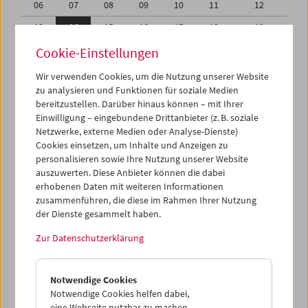
06
07
08
09
10
11
12
13
14
15
16
17
18
19
20
21
22
23
24
25
26
Cookie-Einstellungen
27
28
29
30
31
01
02
Wir verwenden Cookies, um die Nutzung unserer Website
zu analysieren und Funktionen für soziale Medien
03
04
05
06
07
08
09
bereitzustellen. Darüber hinaus können – mit Ihrer
Einwilligung – eingebundene Drittanbieter (z. B. soziale
iCalender
Netzwerke, externe Medien oder Analyse-Dienste)
Cookies einsetzen, um Inhalte und Anzeigen zu
Programmheft-PDF
personalisieren sowie Ihre Nutzung unserer Website
auszuwerten. Diese Anbieter können die dabei
English language or subtitles
erhobenen Daten mit weiteren Informationen
zusammenführen, die diese im Rahmen Ihrer Nutzung
der Dienste gesammelt haben.
< Vorherige Woche
Nächste Woche >
Zur Datenschutzerklärung
Mo 13.10.
Notwendige Cookies
Di 14.10.
Notwendige Cookies helfen dabei,
eine Webseite nutzbar zu machen,