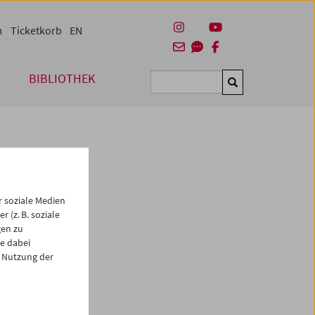
m
Ticketkorb
EN
BIBLIOTHEK
Suchen
 soziale Medien
 (z. B. soziale
gen zu
e dabei
es
 Nutzung der