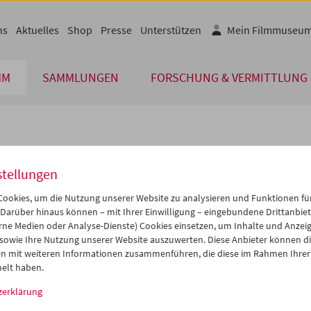
ns
Aktuelles
Shop
Presse
Unterstützen
Mein Filmmuseu
MM
SAMMLUNGEN
FORSCHUNG & VERMITTLUNG
lplan
stellungen
Nov 2015
iCalender
>
>>
ookies, um die Nutzung unserer Website zu analysieren und Funktionen für
Programmheft-PDF
i
Mi
Do
Fr
Sa
So
 Darüber hinaus können – mit Ihrer Einwilligung – eingebundene Drittanbieter
rne Medien oder Analyse-Dienste) Cookies einsetzen, um Inhalte und Anzei
7
28
29
30
31
01
 sowie Ihre Nutzung unserer Website auszuwerten. Diese Anbieter können di
English language or subtitl
3
04
05
06
07
08
n mit weiteren Informationen zusammenführen, die diese im Rahmen Ihrer
elt haben.
0
11
12
13
14
15
zerklärung
7
18
19
20
21
22