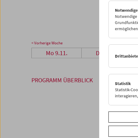
23
2
Notwendige
30
0
Notwendige C
Grundfunktio
ermöglichen.
< Vorherige Woche
Mo 9.11.
Di 10.11.
Drittanbiet
PROGRAMM ÜBERBLICK
Statistik
Statistik-Co
interagiere