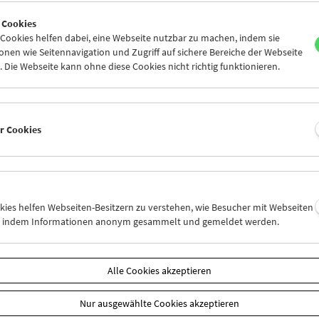
4
25
26
27
28
29
 Cookies
1
02
03
04
05
06
ookies helfen dabei, eine Webseite nutzbar zu machen, indem sie
nen wie Seitennavigation und Zugriff auf sichere Bereiche der Webseite
 Die Webseite kann ohne diese Cookies nicht richtig funktionieren.
Mi 11.11.
Do 12.11.
Fr 13.11.
er Cookies
okies helfen Webseiten-Besitzern zu verstehen, wie Besucher mit Webseiten
n, indem Informationen anonym gesammelt und gemeldet werden.
Alle Cookies akzeptieren
Nur ausgewählte Cookies akzeptieren