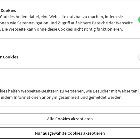
4
25
26
27
28
29
 Cookies
1
02
03
04
05
06
ookies helfen dabei, eine Webseite nutzbar zu machen, indem sie
nen wie Seitennavigation und Zugriff auf sichere Bereiche der Webseite
 Die Webseite kann ohne diese Cookies nicht richtig funktionieren.
Mi 25.11.
Do 26.11.
Fr 27.11.
er Cookies
okies helfen Webseiten-Besitzern zu verstehen, wie Besucher mit Webseiten
n, indem Informationen anonym gesammelt und gemeldet werden.
Alle Cookies akzeptieren
Nur ausgewählte Cookies akzeptieren