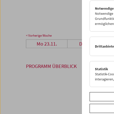
23
2
Notwendige
30
0
Notwendige C
Grundfunktio
ermöglichen.
< Vorherige Woche
Mo 23.11.
Di 24.11.
Drittanbiet
PROGRAMM ÜBERBLICK
Statistik
Statistik-Co
interagiere