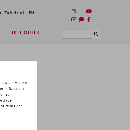
m
Ticketkorb
EN
BIBLIOTHEK
Suchen
 soziale Medien
 (z. B. soziale
gen zu
e dabei
es
 Nutzung der