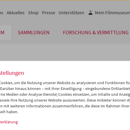
ns
Aktuelles
Shop
Presse
Unterstützen
Mein Filmmuseu
MM
SAMMLUNGEN
FORSCHUNG & VERMITTLUNG
lplan
stellungen
Nov 2015
iCalender
>
>>
ookies, um die Nutzung unserer Website zu analysieren und Funktionen für
Programmheft-PDF
i
Mi
Do
Fr
Sa
So
 Darüber hinaus können – mit Ihrer Einwilligung – eingebundene Drittanbieter
rne Medien oder Analyse-Dienste) Cookies einsetzen, um Inhalte und Anzei
7
28
29
30
31
01
 sowie Ihre Nutzung unserer Website auszuwerten. Diese Anbieter können di
English language or subtitl
3
04
05
06
07
08
n mit weiteren Informationen zusammenführen, die diese im Rahmen Ihrer
elt haben.
0
11
12
13
14
15
zerklärung
7
18
19
20
21
22