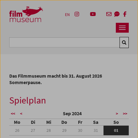
Accesskey [1]
Accesskey [4]
Accesskey [2]
Accesskey [3]
Zum Inhalt
Zum Hauptmenü
Zur Servicenavigation
Zum Suche
EN
Navbar 
Suche
Das Filmmuseum macht bis 31. August 2026
Sommerpause.
Spielplan
Sep 2024
<<
<
>
>>
Mo
Di
Mi
Do
Fr
Sa
So
26
27
28
29
30
31
01