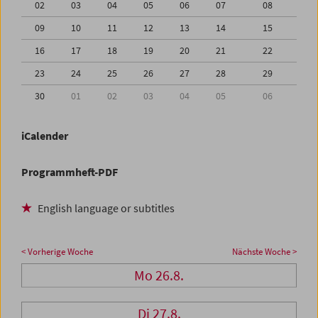
02
03
04
05
06
07
08
09
10
11
12
13
14
15
16
17
18
19
20
21
22
23
24
25
26
27
28
29
30
01
02
03
04
05
06
iCalender
Programmheft-PDF
English language or subtitles
< Vorherige Woche
Nächste Woche >
Mo 26.8.
Di 27.8.