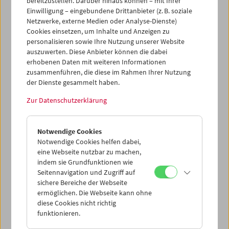
bereitzustellen. Darüber hinaus können – mit Ihrer
Emily Artmann
Einwilligung – eingebundene Drittanbieter (z. B. soziale
In memoriam
Netzwerke, externe Medien oder Analyse-Dienste)
Cookies einsetzen, um Inhalte und Anzeigen zu
personalisieren sowie Ihre Nutzung unserer Website
auszuwerten. Diese Anbieter können die dabei
erhobenen Daten mit weiteren Informationen
zusammenführen, die diese im Rahmen Ihrer Nutzung
der Dienste gesammelt haben.
Zur Datenschutzerklärung
Notwendige Cookies
Notwendige Cookies helfen dabei,
eine Webseite nutzbar zu machen,
indem sie Grundfunktionen wie
Seitennavigation und Zugriff auf
sichere Bereiche der Webseite
ermöglichen. Die Webseite kann ohne
diese Cookies nicht richtig
In Person und Carte Blanche: Viktoria Schmid
funktionieren.
Widerspiegelnde Lichter