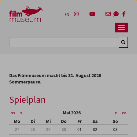
Accesskey [1]
Accesskey [4]
Accesskey [2]
Accesskey [3]
Zum Inhalt
Zum Hauptmenü
Zur Servicenavigation
Zum Suche
EN
Navbar 
Suche
Das Filmmuseum macht bis 31. August 2026
Sommerpause.
Spielplan
Mai 2026
<<
<
>
>>
Mo
Di
Mi
Do
Fr
Sa
So
27
28
29
30
01
02
03