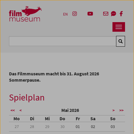
Accesskey [1]
Accesskey [4]
Accesskey [2]
Accesskey [3]
Zum Inhalt
Zum Hauptmenü
Zur Servicenavigation
Zum Suche
EN
Navbar 
Suche
Das Filmmuseum macht bis 31. August 2026
Sommerpause.
Spielplan
Mai 2026
<<
<
>
>>
Mo
Di
Mi
Do
Fr
Sa
So
27
28
29
30
01
02
03