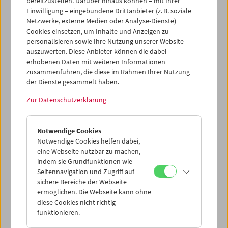
bereitzustellen. Darüber hinaus können – mit Ihrer
Emily Artmann
Einwilligung – eingebundene Drittanbieter (z. B. soziale
In memoriam
Netzwerke, externe Medien oder Analyse-Dienste)
Cookies einsetzen, um Inhalte und Anzeigen zu
personalisieren sowie Ihre Nutzung unserer Website
auszuwerten. Diese Anbieter können die dabei
erhobenen Daten mit weiteren Informationen
zusammenführen, die diese im Rahmen Ihrer Nutzung
der Dienste gesammelt haben.
Zur Datenschutzerklärung
Notwendige Cookies
Notwendige Cookies helfen dabei,
eine Webseite nutzbar zu machen,
indem sie Grundfunktionen wie
Seitennavigation und Zugriff auf
sichere Bereiche der Webseite
ermöglichen. Die Webseite kann ohne
diese Cookies nicht richtig
In Person und Carte Blanche: Viktoria Schmid
funktionieren.
Widerspiegelnde Lichter