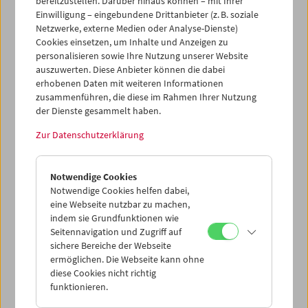
bereitzustellen. Darüber hinaus können – mit Ihrer
Emily Artmann
Einwilligung – eingebundene Drittanbieter (z. B. soziale
In memoriam
Netzwerke, externe Medien oder Analyse-Dienste)
Cookies einsetzen, um Inhalte und Anzeigen zu
personalisieren sowie Ihre Nutzung unserer Website
auszuwerten. Diese Anbieter können die dabei
erhobenen Daten mit weiteren Informationen
zusammenführen, die diese im Rahmen Ihrer Nutzung
der Dienste gesammelt haben.
Zur Datenschutzerklärung
Notwendige Cookies
Notwendige Cookies helfen dabei,
eine Webseite nutzbar zu machen,
indem sie Grundfunktionen wie
Seitennavigation und Zugriff auf
sichere Bereiche der Webseite
ermöglichen. Die Webseite kann ohne
diese Cookies nicht richtig
In Person und Carte Blanche: Viktoria Schmid
funktionieren.
Widerspiegelnde Lichter