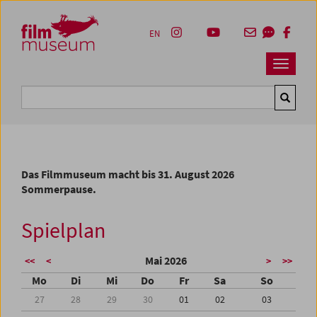
Accesskey [1]
Accesskey [4]
Accesskey [2]
Accesskey [3]
Zum Inhalt
Zum Hauptmenü
Zur Servicenavigation
Zum Suche
EN
Navbar 
Suche
Das Filmmuseum macht bis 31. August 2026
Sommerpause.
Spielplan
Mai 2026
<<
<
>
>>
Mo
Di
Mi
Do
Fr
Sa
So
27
28
29
30
01
02
03