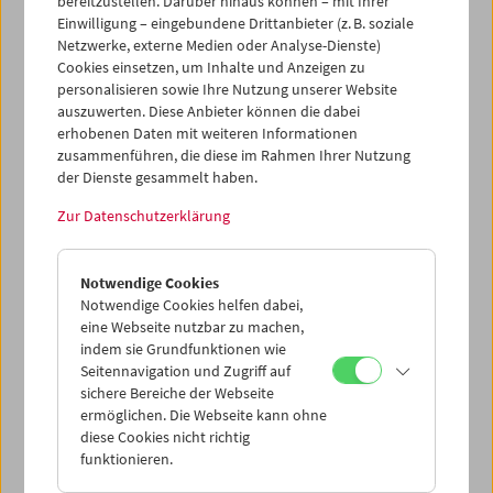
bereitzustellen. Darüber hinaus können – mit Ihrer
Emily Artmann
Einwilligung – eingebundene Drittanbieter (z. B. soziale
In memoriam
Netzwerke, externe Medien oder Analyse-Dienste)
Cookies einsetzen, um Inhalte und Anzeigen zu
personalisieren sowie Ihre Nutzung unserer Website
auszuwerten. Diese Anbieter können die dabei
erhobenen Daten mit weiteren Informationen
zusammenführen, die diese im Rahmen Ihrer Nutzung
der Dienste gesammelt haben.
Zur Datenschutzerklärung
Notwendige Cookies
Notwendige Cookies helfen dabei,
eine Webseite nutzbar zu machen,
indem sie Grundfunktionen wie
Seitennavigation und Zugriff auf
sichere Bereiche der Webseite
ermöglichen. Die Webseite kann ohne
diese Cookies nicht richtig
In Person und Carte Blanche: Viktoria Schmid
funktionieren.
Widerspiegelnde Lichter