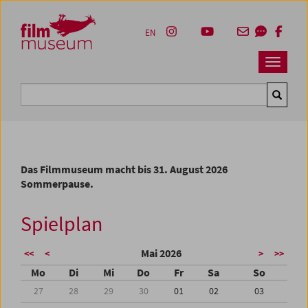
Accesskey [1]
Accesskey [4]
Accesskey [2]
Accesskey [3]
Zum Inhalt
Zum Hauptmenü
Zur Servicenavigation
Zum Suche
EN
Navbar 
Suche
Das Filmmuseum macht bis 31. August 2026
Sommerpause.
Spielplan
Mai 2026
<<
<
>
>>
Mo
Di
Mi
Do
Fr
Sa
So
27
28
29
30
01
02
03