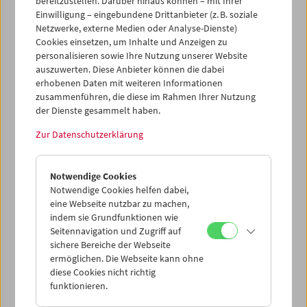
bereitzustellen. Darüber hinaus können – mit Ihrer
Emily Artmann
Einwilligung – eingebundene Drittanbieter (z. B. soziale
In memoriam
Netzwerke, externe Medien oder Analyse-Dienste)
Cookies einsetzen, um Inhalte und Anzeigen zu
personalisieren sowie Ihre Nutzung unserer Website
auszuwerten. Diese Anbieter können die dabei
erhobenen Daten mit weiteren Informationen
zusammenführen, die diese im Rahmen Ihrer Nutzung
der Dienste gesammelt haben.
Zur Datenschutzerklärung
Notwendige Cookies
Notwendige Cookies helfen dabei,
eine Webseite nutzbar zu machen,
indem sie Grundfunktionen wie
Seitennavigation und Zugriff auf
sichere Bereiche der Webseite
ermöglichen. Die Webseite kann ohne
diese Cookies nicht richtig
In Person und Carte Blanche: Viktoria Schmid
funktionieren.
Widerspiegelnde Lichter