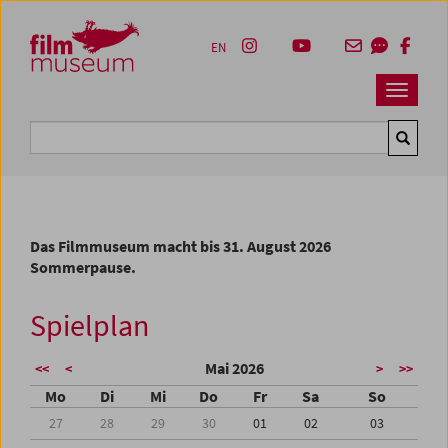
Accesskey [1]
Accesskey [4]
Accesskey [2]
Accesskey [3]
Zum Inhalt
Zum Hauptmenü
Zur Servicenavigation
Zum Suche
EN
Navbar 
Suche
Das Filmmuseum macht bis 31. August 2026
Sommerpause.
Spielplan
Mai 2026
<<
<
>
>>
Mo
Di
Mi
Do
Fr
Sa
So
27
28
29
30
01
02
03