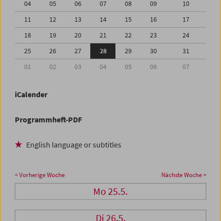
04
05
06
07
08
09
10
11
12
13
14
15
16
17
18
19
20
21
22
23
24
25
26
27
28
29
30
31
01
02
03
04
05
06
07
iCalender
Programmheft-PDF
English language or subtitles
< Vorherige Woche
Nächste Woche >
Mo 25.5.
Di 26.5.