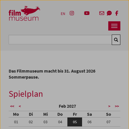
Accesskey [1]
Accesskey [4]
Accesskey [2]
Accesskey [3]
Zum Inhalt
Zum Hauptmenü
Zur Servicenavigation
Zum Suche
EN
Navbar 
Suche
Das Filmmuseum macht bis 31. August 2026
Sommerpause.
Spielplan
Feb 2027
<<
<
>
>>
Mo
Di
Mi
Do
Fr
Sa
So
01
02
03
04
05
06
07