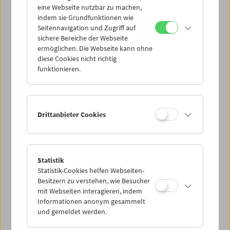
eine Webseite nutzbar zu machen,
indem sie Grundfunktionen wie
Mi 3.2.
Seitennavigation und Zugriff auf
sichere Bereiche der Webseite
ermöglichen. Die Webseite kann ohne
Do 4.2.
diese Cookies nicht richtig
funktionieren.
Fr 5.2.
Sa 6.2.
Drittanbieter Cookies
So 7.2.
Statistik
Statistik-Cookies helfen Webseiten-
PROGRAMM ÜBERBLICK
Besitzern zu verstehen, wie Besucher
mit Webseiten interagieren, indem
Informationen anonym gesammelt
und gemeldet werden.