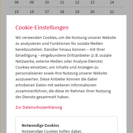
08
09
10
11
12
13
14
15
16
17
18
19
20
21
22
23
24
25
26
27
28
Cookie-Einstellungen
01
02
03
04
05
06
07
Wir verwenden Cookies, um die Nutzung unserer Website
08
09
10
11
12
13
14
zu analysieren und Funktionen für soziale Medien
bereitzustellen. Darüber hinaus können – mit Ihrer
Einwilligung – eingebundene Drittanbieter (z. B. soziale
iCalender
Netzwerke, externe Medien oder Analyse-Dienste)
Cookies einsetzen, um Inhalte und Anzeigen zu
Programmheft-PDF
personalisieren sowie Ihre Nutzung unserer Website
auszuwerten. Diese Anbieter können die dabei
erhobenen Daten mit weiteren Informationen
English language or subtitles
zusammenführen, die diese im Rahmen Ihrer Nutzung
der Dienste gesammelt haben.
< Vorherige Woche
Nächste Woche >
Zur Datenschutzerklärung
Mo 1.2.
Notwendige Cookies
Di 2.2.
Notwendige Cookies helfen dabei,