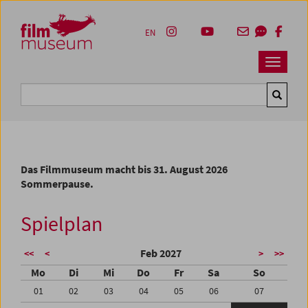
Accesskey [1]
Accesskey [4]
Accesskey [2]
Accesskey [3]
Zum Inhalt
Zum Hauptmenü
Zur Servicenavigation
Zum Suche
EN
Navbar 
Suche
Das Filmmuseum macht bis 31. August 2026
Sommerpause.
Spielplan
Feb 2027
<<
<
>
>>
Mo
Di
Mi
Do
Fr
Sa
So
01
02
03
04
05
06
07