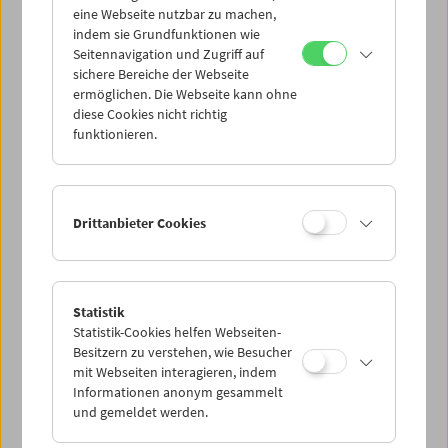
eine Webseite nutzbar zu machen,
indem sie Grundfunktionen wie
Mi 10.2.
Seitennavigation und Zugriff auf
sichere Bereiche der Webseite
ermöglichen. Die Webseite kann ohne
Do 11.2.
diese Cookies nicht richtig
funktionieren.
Fr 12.2.
Sa 13.2.
Drittanbieter Cookies
So 14.2.
Statistik
Statistik-Cookies helfen Webseiten-
PROGRAMM ÜBERBLICK
Besitzern zu verstehen, wie Besucher
mit Webseiten interagieren, indem
Informationen anonym gesammelt
und gemeldet werden.