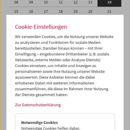
08
09
10
11
12
13
14
15
16
17
18
19
20
21
22
23
24
25
26
27
28
Cookie-Einstellungen
01
02
03
04
05
06
07
Wir verwenden Cookies, um die Nutzung unserer Website
08
09
10
11
12
13
14
zu analysieren und Funktionen für soziale Medien
bereitzustellen. Darüber hinaus können – mit Ihrer
Einwilligung – eingebundene Drittanbieter (z. B. soziale
iCalender
Netzwerke, externe Medien oder Analyse-Dienste)
Cookies einsetzen, um Inhalte und Anzeigen zu
Programmheft-PDF
personalisieren sowie Ihre Nutzung unserer Website
auszuwerten. Diese Anbieter können die dabei
erhobenen Daten mit weiteren Informationen
English language or subtitles
zusammenführen, die diese im Rahmen Ihrer Nutzung
der Dienste gesammelt haben.
< Vorherige Woche
Nächste Woche >
Zur Datenschutzerklärung
Mo 8.2.
Notwendige Cookies
Di 9.2.
Notwendige Cookies helfen dabei,