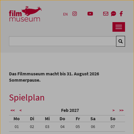
Accesskey [1]
Accesskey [4]
Accesskey [2]
Accesskey [3]
Zum Inhalt
Zum Hauptmenü
Zur Servicenavigation
Zum Suche
EN
Navbar 
Suche
Das Filmmuseum macht bis 31. August 2026
Sommerpause.
Spielplan
Feb 2027
<<
<
>
>>
Mo
Di
Mi
Do
Fr
Sa
So
01
02
03
04
05
06
07