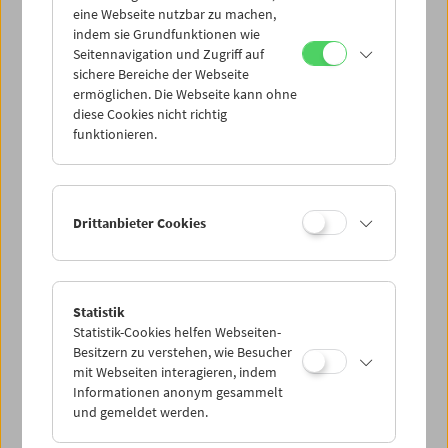
eine Webseite nutzbar zu machen,
indem sie Grundfunktionen wie
Mi 17.2.
Seitennavigation und Zugriff auf
sichere Bereiche der Webseite
ermöglichen. Die Webseite kann ohne
Do 18.2.
diese Cookies nicht richtig
funktionieren.
Fr 19.2.
Sa 20.2.
Drittanbieter Cookies
So 21.2.
Statistik
Statistik-Cookies helfen Webseiten-
PROGRAMM ÜBERBLICK
Besitzern zu verstehen, wie Besucher
mit Webseiten interagieren, indem
Informationen anonym gesammelt
und gemeldet werden.