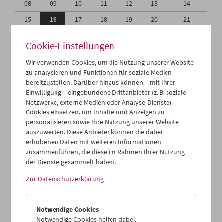
08
09
10
11
12
13
14
15
16
17
18
19
20
21
22
23
24
25
26
27
28
Cookie-Einstellungen
01
02
03
04
05
06
07
Wir verwenden Cookies, um die Nutzung unserer Website
08
09
10
11
12
13
14
zu analysieren und Funktionen für soziale Medien
bereitzustellen. Darüber hinaus können – mit Ihrer
Einwilligung – eingebundene Drittanbieter (z. B. soziale
iCalender
Netzwerke, externe Medien oder Analyse-Dienste)
Cookies einsetzen, um Inhalte und Anzeigen zu
Programmheft-PDF
personalisieren sowie Ihre Nutzung unserer Website
auszuwerten. Diese Anbieter können die dabei
erhobenen Daten mit weiteren Informationen
English language or subtitles
zusammenführen, die diese im Rahmen Ihrer Nutzung
der Dienste gesammelt haben.
< Vorherige Woche
Nächste Woche >
Zur Datenschutzerklärung
Mo 15.2.
Notwendige Cookies
Di 16.2.
Notwendige Cookies helfen dabei,