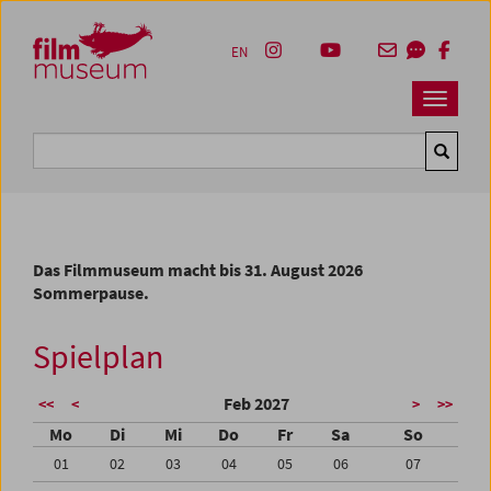
Accesskey [1]
Accesskey [4]
Accesskey [2]
Accesskey [3]
Zum Inhalt
Zum Hauptmenü
Zur Servicenavigation
Zum Suche
EN
Navbar 
Suche
Das Filmmuseum macht bis 31. August 2026
Sommerpause.
Spielplan
Feb 2027
<<
<
>
>>
Mo
Di
Mi
Do
Fr
Sa
So
01
02
03
04
05
06
07