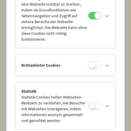
eine Webseite nutzbar zu machen,
indem sie Grundfunktionen wie
Mi 17.2.
Seitennavigation und Zugriff auf
sichere Bereiche der Webseite
ermöglichen. Die Webseite kann ohne
Do 18.2.
diese Cookies nicht richtig
funktionieren.
Fr 19.2.
Sa 20.2.
Drittanbieter Cookies
So 21.2.
Statistik
Statistik-Cookies helfen Webseiten-
PROGRAMM ÜBERBLICK
Besitzern zu verstehen, wie Besucher
mit Webseiten interagieren, indem
Informationen anonym gesammelt
und gemeldet werden.