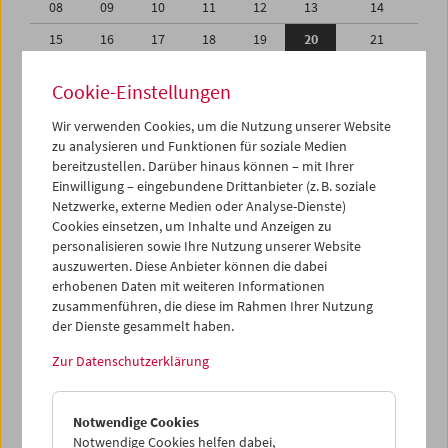
08
09
10
11
12
13
14
15
16
17
18
19
20
21
22
23
24
25
26
27
28
Cookie-Einstellungen
01
02
03
04
05
06
07
Wir verwenden Cookies, um die Nutzung unserer Website
08
09
10
11
12
13
14
zu analysieren und Funktionen für soziale Medien
bereitzustellen. Darüber hinaus können – mit Ihrer
Einwilligung – eingebundene Drittanbieter (z. B. soziale
iCalender
Netzwerke, externe Medien oder Analyse-Dienste)
Cookies einsetzen, um Inhalte und Anzeigen zu
Programmheft-PDF
personalisieren sowie Ihre Nutzung unserer Website
auszuwerten. Diese Anbieter können die dabei
erhobenen Daten mit weiteren Informationen
English language or subtitles
zusammenführen, die diese im Rahmen Ihrer Nutzung
der Dienste gesammelt haben.
< Vorherige Woche
Nächste Woche >
Zur Datenschutzerklärung
Mo 15.2.
Notwendige Cookies
Di 16.2.
Notwendige Cookies helfen dabei,