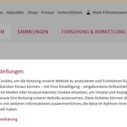
ns
Aktuelles
Shop
Presse
Unterstützen
Mein Filmmuseu
MM
SAMMLUNGEN
FORSCHUNG & VERMITTLUNG
lplan
stellungen
Feb 2027
iCalender
>
>>
ookies, um die Nutzung unserer Website zu analysieren und Funktionen für
i
Mi
Do
Fr
Sa
So
 Darüber hinaus können – mit Ihrer Einwilligung – eingebundene Drittanbieter
rne Medien oder Analyse-Dienste) Cookies einsetzen, um Inhalte und Anzei
Programmheft-PDF
2
03
04
05
06
07
 sowie Ihre Nutzung unserer Website auszuwerten. Diese Anbieter können di
9
10
11
12
13
14
n mit weiteren Informationen zusammenführen, die diese im Rahmen Ihrer
English language or subtitl
elt haben.
6
17
18
19
20
21
zerklärung
3
24
25
26
27
28