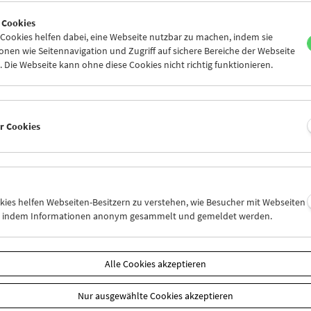
2
03
04
05
06
07
 Cookies
9
10
11
12
13
14
ookies helfen dabei, eine Webseite nutzbar zu machen, indem sie
nen wie Seitennavigation und Zugriff auf sichere Bereiche der Webseite
 Die Webseite kann ohne diese Cookies nicht richtig funktionieren.
Mi 17.2.
Do 18.2.
Fr 19.2.
er Cookies
okies helfen Webseiten-Besitzern zu verstehen, wie Besucher mit Webseiten
n, indem Informationen anonym gesammelt und gemeldet werden.
Alle Cookies akzeptieren
Nur ausgewählte Cookies akzeptieren