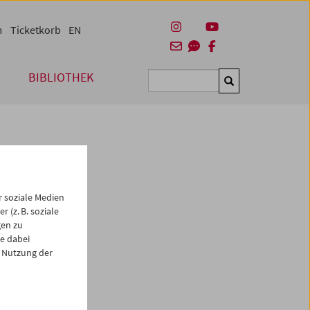
m
Ticketkorb
EN
BIBLIOTHEK
Suchen
 soziale Medien
 (z. B. soziale
gen zu
e dabei
 Nutzung der
es