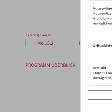
01
0
Notwendige
08
0
Notwendige C
Grundfunktio
ermöglichen.
< Vorherige Woche
Mo 15.2.
Di 16.2.
Drittanbiet
PROGRAMM ÜBERBLICK
Statistik
Statistik-Co
interagiere