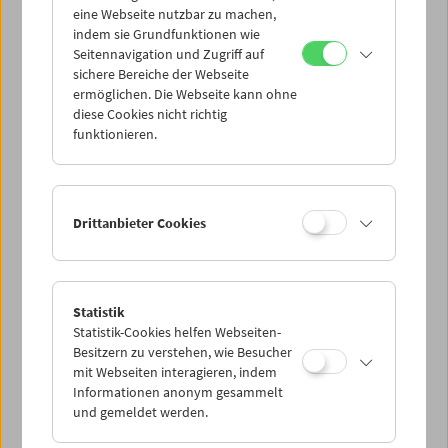
eine Webseite nutzbar zu machen,
indem sie Grundfunktionen wie
Mi 3.3.
Seitennavigation und Zugriff auf
sichere Bereiche der Webseite
ermöglichen. Die Webseite kann ohne
Do 4.3.
diese Cookies nicht richtig
funktionieren.
Fr 5.3.
Sa 6.3.
Drittanbieter Cookies
So 7.3.
Statistik
Statistik-Cookies helfen Webseiten-
PROGRAMM ÜBERBLICK
Besitzern zu verstehen, wie Besucher
mit Webseiten interagieren, indem
Informationen anonym gesammelt
und gemeldet werden.