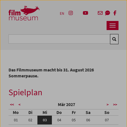
Accesskey [1]
Accesskey [4]
Accesskey [2]
Accesskey [3]
Zum Inhalt
Zum Hauptmenü
Zur Servicenavigation
Zum Suche
EN
Navbar 
Suche
Das Filmmuseum macht bis 31. August 2026
Sommerpause.
Spielplan
Mär 2027
<<
<
>
>>
Mo
Di
Mi
Do
Fr
Sa
So
01
02
03
04
05
06
07