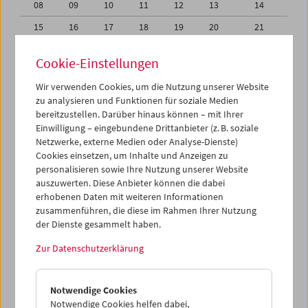
08
09
10
11
12
13
14
15
16
17
18
19
20
21
22
23
24
25
26
27
28
Cookie-Einstellungen
29
30
31
01
02
03
04
Wir verwenden Cookies, um die Nutzung unserer Website
05
06
07
08
09
10
11
zu analysieren und Funktionen für soziale Medien
bereitzustellen. Darüber hinaus können – mit Ihrer
Einwilligung – eingebundene Drittanbieter (z. B. soziale
iCalender
Netzwerke, externe Medien oder Analyse-Dienste)
Cookies einsetzen, um Inhalte und Anzeigen zu
Programmheft-PDF
personalisieren sowie Ihre Nutzung unserer Website
auszuwerten. Diese Anbieter können die dabei
erhobenen Daten mit weiteren Informationen
English language or subtitles
zusammenführen, die diese im Rahmen Ihrer Nutzung
der Dienste gesammelt haben.
< Vorherige Woche
Nächste Woche >
Zur Datenschutzerklärung
Mo 1.3.
Notwendige Cookies
Di 2.3.
Notwendige Cookies helfen dabei,