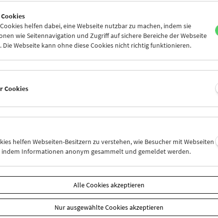
0
31
01
02
03
04
 Cookies
6
07
08
09
10
11
ookies helfen dabei, eine Webseite nutzbar zu machen, indem sie
nen wie Seitennavigation und Zugriff auf sichere Bereiche der Webseite
 Die Webseite kann ohne diese Cookies nicht richtig funktionieren.
Mi 3.3.
Do 4.3.
Fr 5.3.
er Cookies
okies helfen Webseiten-Besitzern zu verstehen, wie Besucher mit Webseiten
n, indem Informationen anonym gesammelt und gemeldet werden.
Alle Cookies akzeptieren
Nur ausgewählte Cookies akzeptieren