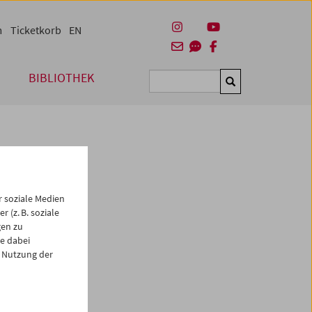
m
Ticketkorb
EN
BIBLIOTHEK
Suchen
 soziale Medien
 (z. B. soziale
gen zu
e dabei
 Nutzung der
es