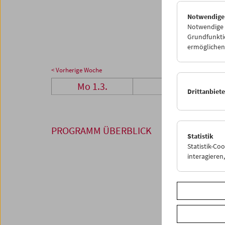
29
3
Notwendige
05
0
Notwendige C
Grundfunktio
ermöglichen.
< Vorherige Woche
Mo 1.3.
Di 2.3.
Drittanbiet
PROGRAMM ÜBERBLICK
Statistik
Statistik-Co
interagiere