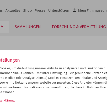
ns
Aktuelles
Shop
Presse
Unterstützen
Mein Filmmuseu
MM
SAMMLUNGEN
FORSCHUNG & VERMITTLUNG
lplan
stellungen
Mär 2027
iCalender
>
>>
ookies, um die Nutzung unserer Website zu analysieren und Funktionen für
i
Mi
Do
Fr
Sa
So
 Darüber hinaus können – mit Ihrer Einwilligung – eingebundene Drittanbieter
rne Medien oder Analyse-Dienste) Cookies einsetzen, um Inhalte und Anzei
Programmheft-PDF
2
03
04
05
06
07
 sowie Ihre Nutzung unserer Website auszuwerten. Diese Anbieter können di
9
10
11
12
13
14
n mit weiteren Informationen zusammenführen, die diese im Rahmen Ihrer
English language or subtitl
elt haben.
6
17
18
19
20
21
zerklärung
3
24
25
26
27
28