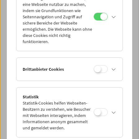
eine Webseite nutzbar zu machen,
indem sie Grundfunktionen wie
Mi 10.3.
Seitennavigation und Zugriff auf
sichere Bereiche der Webseite
ermöglichen. Die Webseite kann ohne
Do 11.3.
diese Cookies nicht richtig
funktionieren.
Fr 12.3.
Sa 13.3.
Drittanbieter Cookies
So 14.3.
Statistik
Statistik-Cookies helfen Webseiten-
PROGRAMM ÜBERBLICK
Besitzern zu verstehen, wie Besucher
mit Webseiten interagieren, indem
Informationen anonym gesammelt
und gemeldet werden.