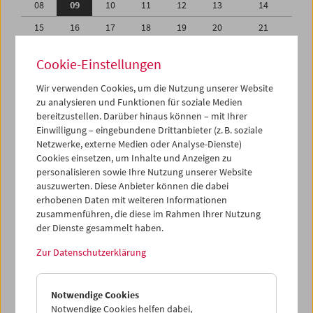
08
09
10
11
12
13
14
15
16
17
18
19
20
21
22
23
24
25
26
27
28
Cookie-Einstellungen
29
30
31
01
02
03
04
Wir verwenden Cookies, um die Nutzung unserer Website
05
06
07
08
09
10
11
zu analysieren und Funktionen für soziale Medien
bereitzustellen. Darüber hinaus können – mit Ihrer
Einwilligung – eingebundene Drittanbieter (z. B. soziale
iCalender
Netzwerke, externe Medien oder Analyse-Dienste)
Cookies einsetzen, um Inhalte und Anzeigen zu
Programmheft-PDF
personalisieren sowie Ihre Nutzung unserer Website
auszuwerten. Diese Anbieter können die dabei
erhobenen Daten mit weiteren Informationen
English language or subtitles
zusammenführen, die diese im Rahmen Ihrer Nutzung
der Dienste gesammelt haben.
< Vorherige Woche
Nächste Woche >
Zur Datenschutzerklärung
Mo 8.3.
Notwendige Cookies
Di 9.3.
Notwendige Cookies helfen dabei,