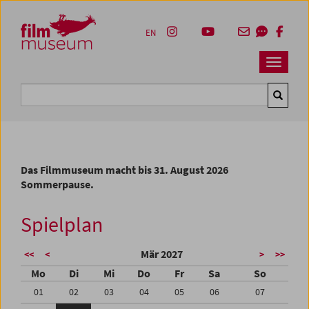
Accesskey [1]
Accesskey [4]
Accesskey [2]
Accesskey [3]
Zum Inhalt
Zum Hauptmenü
Zur Servicenavigation
Zum Suche
EN
Navbar 
Suche
Das Filmmuseum macht bis 31. August 2026
Sommerpause.
Spielplan
Mär 2027
<<
<
>
>>
Mo
Di
Mi
Do
Fr
Sa
So
01
02
03
04
05
06
07