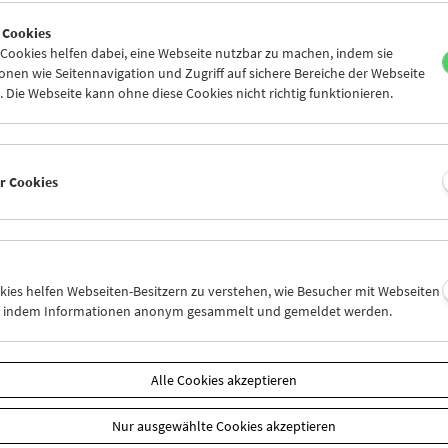
0
31
01
02
03
04
 Cookies
6
07
08
09
10
11
ookies helfen dabei, eine Webseite nutzbar zu machen, indem sie
nen wie Seitennavigation und Zugriff auf sichere Bereiche der Webseite
 Die Webseite kann ohne diese Cookies nicht richtig funktionieren.
Mi 10.3.
Do 11.3.
Fr 12.3.
er Cookies
okies helfen Webseiten-Besitzern zu verstehen, wie Besucher mit Webseiten
n, indem Informationen anonym gesammelt und gemeldet werden.
Alle Cookies akzeptieren
Nur ausgewählte Cookies akzeptieren