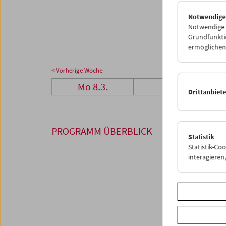
29
3
Notwendige
05
0
Notwendige C
Grundfunktio
ermöglichen.
< Vorherige Woche
Mo 8.3.
Di 9.3.
Drittanbiet
PROGRAMM ÜBERBLICK
Statistik
Statistik-Co
interagiere