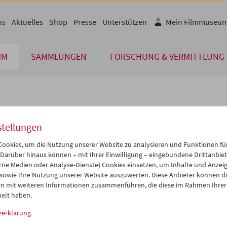
ns
Aktuelles
Shop
Presse
Unterstützen
Mein Filmmuseu
MM
SAMMLUNGEN
FORSCHUNG & VERMITTLUNG
lplan
stellungen
Mär 2027
iCalender
>
>>
ookies, um die Nutzung unserer Website zu analysieren und Funktionen für
i
Mi
Do
Fr
Sa
So
 Darüber hinaus können – mit Ihrer Einwilligung – eingebundene Drittanbieter
rne Medien oder Analyse-Dienste) Cookies einsetzen, um Inhalte und Anzei
Programmheft-PDF
2
03
04
05
06
07
 sowie Ihre Nutzung unserer Website auszuwerten. Diese Anbieter können di
9
10
11
12
13
14
n mit weiteren Informationen zusammenführen, die diese im Rahmen Ihrer
English language or subtitl
elt haben.
6
17
18
19
20
21
zerklärung
3
24
25
26
27
28