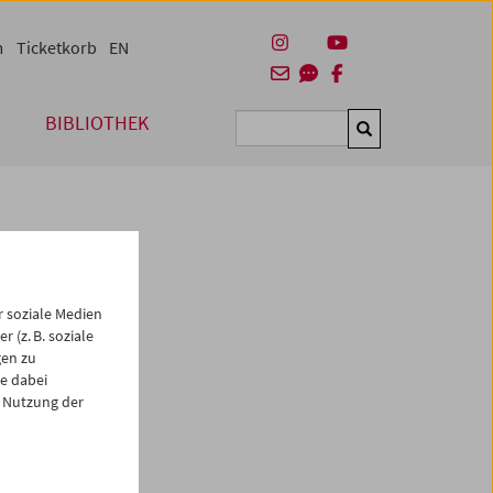
m
Ticketkorb
EN
BIBLIOTHEK
Suchen
 soziale Medien
 (z. B. soziale
gen zu
e dabei
 Nutzung der
es