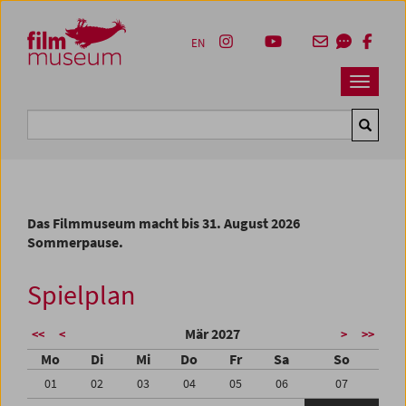
Accesskey [1]
Accesskey [4]
Accesskey [2]
Accesskey [3]
Zum Inhalt
Zum Hauptmenü
Zur Servicenavigation
Zum Suche
EN
Navbar 
Suche
Das Filmmuseum macht bis 31. August 2026
Sommerpause.
Spielplan
Mär 2027
<<
<
>
>>
Mo
Di
Mi
Do
Fr
Sa
So
01
02
03
04
05
06
07