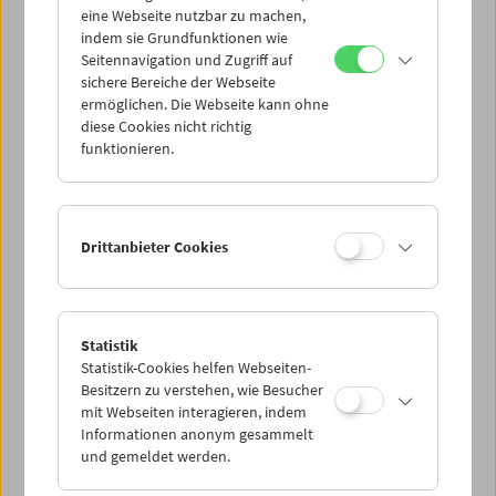
eine Webseite nutzbar zu machen,
indem sie Grundfunktionen wie
Mi 10.3.
Seitennavigation und Zugriff auf
sichere Bereiche der Webseite
ermöglichen. Die Webseite kann ohne
Do 11.3.
diese Cookies nicht richtig
funktionieren.
Fr 12.3.
Sa 13.3.
Drittanbieter Cookies
So 14.3.
Statistik
Statistik-Cookies helfen Webseiten-
PROGRAMM ÜBERBLICK
Besitzern zu verstehen, wie Besucher
mit Webseiten interagieren, indem
Informationen anonym gesammelt
und gemeldet werden.