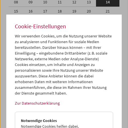
08
09
10
11
12
13
14
15
16
17
18
19
20
21
22
23
24
25
26
27
28
Cookie-Einstellungen
29
30
31
01
02
03
04
Wir verwenden Cookies, um die Nutzung unserer Website
05
06
07
08
09
10
11
zu analysieren und Funktionen für soziale Medien
bereitzustellen. Darüber hinaus können – mit Ihrer
Einwilligung – eingebundene Drittanbieter (z. B. soziale
iCalender
Netzwerke, externe Medien oder Analyse-Dienste)
Cookies einsetzen, um Inhalte und Anzeigen zu
Programmheft-PDF
personalisieren sowie Ihre Nutzung unserer Website
auszuwerten. Diese Anbieter können die dabei
erhobenen Daten mit weiteren Informationen
English language or subtitles
zusammenführen, die diese im Rahmen Ihrer Nutzung
der Dienste gesammelt haben.
< Vorherige Woche
Nächste Woche >
Zur Datenschutzerklärung
Mo 8.3.
Notwendige Cookies
Di 9.3.
Notwendige Cookies helfen dabei,