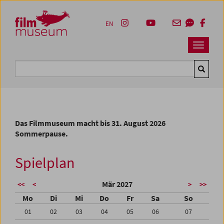
Accesskey [1]
Accesskey [4]
Accesskey [2]
Accesskey [3]
Zum Inhalt
Zum Hauptmenü
Zur Servicenavigation
Zum Suche
EN
Navbar 
Suche
Das Filmmuseum macht bis 31. August 2026
Sommerpause.
Spielplan
Mär 2027
<<
<
>
>>
Mo
Di
Mi
Do
Fr
Sa
So
01
02
03
04
05
06
07