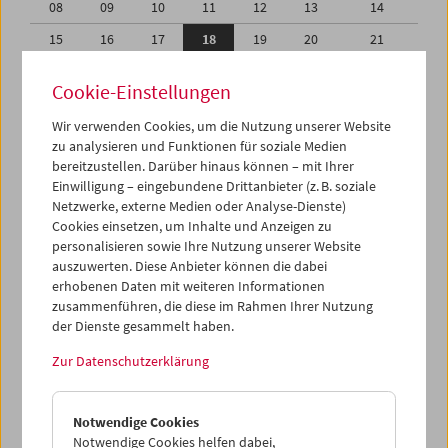
08
09
10
11
12
13
14
15
16
17
18
19
20
21
22
23
24
25
26
27
28
Cookie-Einstellungen
29
30
31
01
02
03
04
Wir verwenden Cookies, um die Nutzung unserer Website
05
06
07
08
09
10
11
zu analysieren und Funktionen für soziale Medien
bereitzustellen. Darüber hinaus können – mit Ihrer
Einwilligung – eingebundene Drittanbieter (z. B. soziale
iCalender
Netzwerke, externe Medien oder Analyse-Dienste)
Cookies einsetzen, um Inhalte und Anzeigen zu
Programmheft-PDF
personalisieren sowie Ihre Nutzung unserer Website
auszuwerten. Diese Anbieter können die dabei
erhobenen Daten mit weiteren Informationen
English language or subtitles
zusammenführen, die diese im Rahmen Ihrer Nutzung
der Dienste gesammelt haben.
< Vorherige Woche
Nächste Woche >
Zur Datenschutzerklärung
Mo 15.3.
Notwendige Cookies
Di 16.3.
Notwendige Cookies helfen dabei,