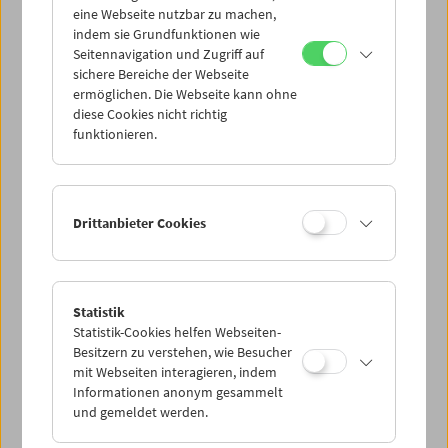
eine Webseite nutzbar zu machen,
indem sie Grundfunktionen wie
Mi 17.3.
Seitennavigation und Zugriff auf
sichere Bereiche der Webseite
ermöglichen. Die Webseite kann ohne
Do 18.3.
diese Cookies nicht richtig
funktionieren.
Fr 19.3.
Sa 20.3.
Drittanbieter Cookies
So 21.3.
Statistik
Statistik-Cookies helfen Webseiten-
PROGRAMM ÜBERBLICK
Besitzern zu verstehen, wie Besucher
mit Webseiten interagieren, indem
Informationen anonym gesammelt
und gemeldet werden.