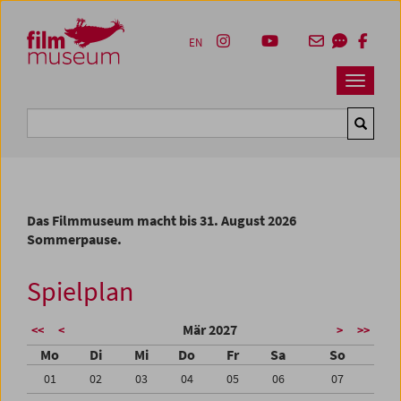
Accesskey [1]
Accesskey [4]
Accesskey [2]
Accesskey [3]
Zum Inhalt
Zum Hauptmenü
Zur Servicenavigation
Zum Suche
EN
Navbar 
Suche
Das Filmmuseum macht bis 31. August 2026
Sommerpause.
Spielplan
Mär 2027
<<
<
>
>>
Mo
Di
Mi
Do
Fr
Sa
So
01
02
03
04
05
06
07