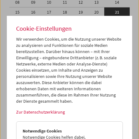
08
09
10
11
12
13
14
15
16
17
18
19
20
21
22
23
24
25
26
27
28
Cookie-Einstellungen
29
30
31
01
02
03
04
Wir verwenden Cookies, um die Nutzung unserer Website
05
06
07
08
09
10
11
zu analysieren und Funktionen für soziale Medien
bereitzustellen. Darüber hinaus können – mit Ihrer
Einwilligung – eingebundene Drittanbieter (z. B. soziale
iCalender
Netzwerke, externe Medien oder Analyse-Dienste)
Cookies einsetzen, um Inhalte und Anzeigen zu
Programmheft-PDF
personalisieren sowie Ihre Nutzung unserer Website
auszuwerten. Diese Anbieter können die dabei
erhobenen Daten mit weiteren Informationen
English language or subtitles
zusammenführen, die diese im Rahmen Ihrer Nutzung
der Dienste gesammelt haben.
< Vorherige Woche
Nächste Woche >
Zur Datenschutzerklärung
Mo 15.3.
Notwendige Cookies
Di 16.3.
Notwendige Cookies helfen dabei,