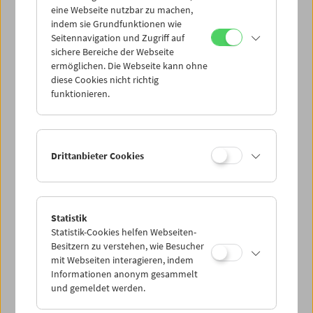
eine Webseite nutzbar zu machen,
indem sie Grundfunktionen wie
Mi 17.3.
Seitennavigation und Zugriff auf
sichere Bereiche der Webseite
ermöglichen. Die Webseite kann ohne
Do 18.3.
diese Cookies nicht richtig
funktionieren.
Fr 19.3.
Sa 20.3.
Drittanbieter Cookies
So 21.3.
Statistik
Statistik-Cookies helfen Webseiten-
PROGRAMM ÜBERBLICK
Besitzern zu verstehen, wie Besucher
mit Webseiten interagieren, indem
Informationen anonym gesammelt
und gemeldet werden.