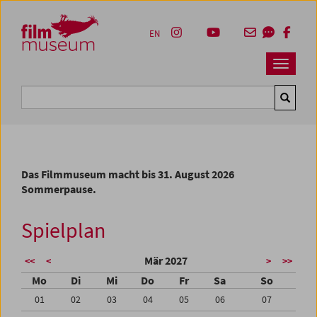
Accesskey [1]
Accesskey [4]
Accesskey [2]
Accesskey [3]
Zum Inhalt
Zum Hauptmenü
Zur Servicenavigation
Zum Suche
EN
Navbar 
Suche
Das Filmmuseum macht bis 31. August 2026
Sommerpause.
Spielplan
Mär 2027
<<
<
>
>>
Mo
Di
Mi
Do
Fr
Sa
So
01
02
03
04
05
06
07