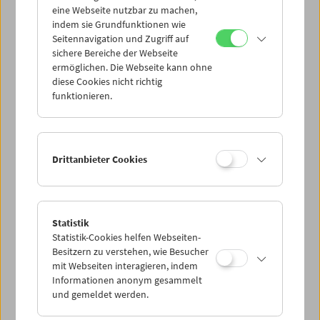
eine Webseite nutzbar zu machen,
indem sie Grundfunktionen wie
Mi 24.3.
Seitennavigation und Zugriff auf
sichere Bereiche der Webseite
ermöglichen. Die Webseite kann ohne
Do 25.3.
diese Cookies nicht richtig
funktionieren.
Fr 26.3.
Sa 27.3.
Drittanbieter Cookies
So 28.3.
Statistik
Statistik-Cookies helfen Webseiten-
PROGRAMM ÜBERBLICK
Besitzern zu verstehen, wie Besucher
mit Webseiten interagieren, indem
Informationen anonym gesammelt
und gemeldet werden.