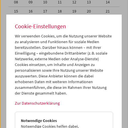
08
09
10
11
12
13
14
15
16
17
18
19
20
21
22
23
24
25
26
27
28
Cookie-Einstellungen
29
30
31
01
02
03
04
Wir verwenden Cookies, um die Nutzung unserer Website
05
06
07
08
09
10
11
zu analysieren und Funktionen für soziale Medien
bereitzustellen. Darüber hinaus können – mit Ihrer
Einwilligung – eingebundene Drittanbieter (z. B. soziale
iCalender
Netzwerke, externe Medien oder Analyse-Dienste)
Cookies einsetzen, um Inhalte und Anzeigen zu
Programmheft-PDF
personalisieren sowie Ihre Nutzung unserer Website
auszuwerten. Diese Anbieter können die dabei
erhobenen Daten mit weiteren Informationen
English language or subtitles
zusammenführen, die diese im Rahmen Ihrer Nutzung
der Dienste gesammelt haben.
< Vorherige Woche
Nächste Woche >
Zur Datenschutzerklärung
Mo 22.3.
Notwendige Cookies
Di 23.3.
Notwendige Cookies helfen dabei,