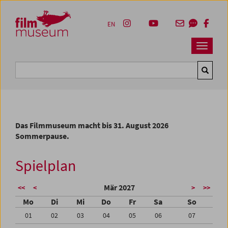
Accesskey [1]
Accesskey [4]
Accesskey [2]
Accesskey [3]
Zum Inhalt
Zum Hauptmenü
Zur Servicenavigation
Zum Suche
EN
Navbar 
Suche
Das Filmmuseum macht bis 31. August 2026
Sommerpause.
Spielplan
Mär 2027
<<
<
>
>>
Mo
Di
Mi
Do
Fr
Sa
So
01
02
03
04
05
06
07