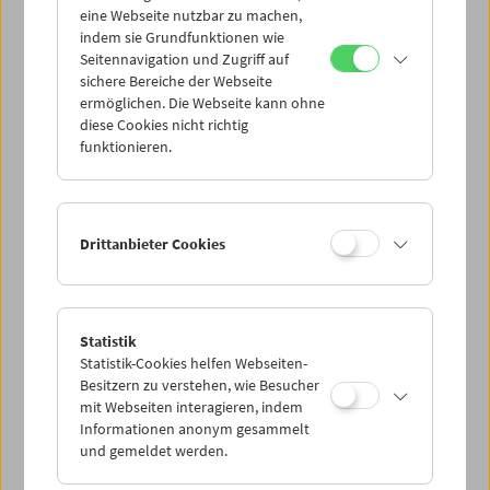
eine Webseite nutzbar zu machen,
indem sie Grundfunktionen wie
Mi 24.3.
Seitennavigation und Zugriff auf
sichere Bereiche der Webseite
ermöglichen. Die Webseite kann ohne
Do 25.3.
diese Cookies nicht richtig
funktionieren.
Fr 26.3.
Sa 27.3.
Drittanbieter Cookies
So 28.3.
Statistik
Statistik-Cookies helfen Webseiten-
PROGRAMM ÜBERBLICK
Besitzern zu verstehen, wie Besucher
mit Webseiten interagieren, indem
Informationen anonym gesammelt
und gemeldet werden.