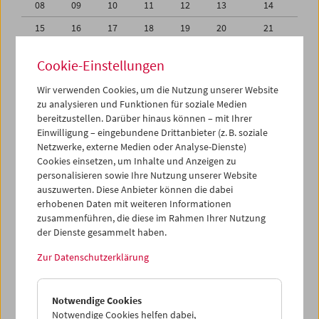
08
09
10
11
12
13
14
15
16
17
18
19
20
21
22
23
24
25
26
27
28
Cookie-Einstellungen
29
30
31
01
02
03
04
Wir verwenden Cookies, um die Nutzung unserer Website
05
06
07
08
09
10
11
zu analysieren und Funktionen für soziale Medien
bereitzustellen. Darüber hinaus können – mit Ihrer
Einwilligung – eingebundene Drittanbieter (z. B. soziale
iCalender
Netzwerke, externe Medien oder Analyse-Dienste)
Cookies einsetzen, um Inhalte und Anzeigen zu
Programmheft-PDF
personalisieren sowie Ihre Nutzung unserer Website
auszuwerten. Diese Anbieter können die dabei
erhobenen Daten mit weiteren Informationen
English language or subtitles
zusammenführen, die diese im Rahmen Ihrer Nutzung
der Dienste gesammelt haben.
< Vorherige Woche
Nächste Woche >
Zur Datenschutzerklärung
Mo 22.3.
Notwendige Cookies
Di 23.3.
Notwendige Cookies helfen dabei,