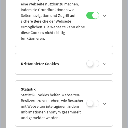
eine Webseite nutzbar zu machen,
indem sie Grundfunktionen wie
Mi 24.3.
Seitennavigation und Zugriff auf
sichere Bereiche der Webseite
ermöglichen. Die Webseite kann ohne
Do 25.3.
diese Cookies nicht richtig
funktionieren.
Fr 26.3.
Sa 27.3.
Drittanbieter Cookies
So 28.3.
Statistik
Statistik-Cookies helfen Webseiten-
PROGRAMM ÜBERBLICK
Besitzern zu verstehen, wie Besucher
mit Webseiten interagieren, indem
Informationen anonym gesammelt
und gemeldet werden.