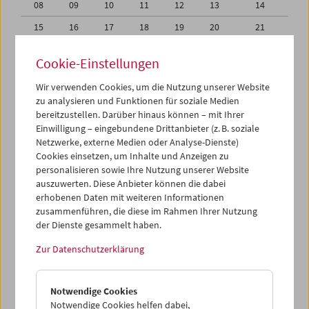
08
09
10
11
12
13
14
15
16
17
18
19
20
21
22
23
24
25
26
27
28
Cookie-Einstellungen
29
30
31
01
02
03
04
Wir verwenden Cookies, um die Nutzung unserer Website
05
06
07
08
09
10
11
zu analysieren und Funktionen für soziale Medien
bereitzustellen. Darüber hinaus können – mit Ihrer
Einwilligung – eingebundene Drittanbieter (z. B. soziale
iCalender
Netzwerke, externe Medien oder Analyse-Dienste)
Cookies einsetzen, um Inhalte und Anzeigen zu
Programmheft-PDF
personalisieren sowie Ihre Nutzung unserer Website
auszuwerten. Diese Anbieter können die dabei
erhobenen Daten mit weiteren Informationen
English language or subtitles
zusammenführen, die diese im Rahmen Ihrer Nutzung
der Dienste gesammelt haben.
< Vorherige Woche
Nächste Woche >
Zur Datenschutzerklärung
Mo 22.3.
Notwendige Cookies
Di 23.3.
Notwendige Cookies helfen dabei,