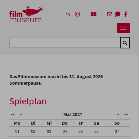
Accesskey [1]
Accesskey [4]
Accesskey [2]
Accesskey [3]
Zum Inhalt
Zum Hauptmenü
Zur Servicenavigation
Zum Suche
EN
Navbar 
Suche
Das Filmmuseum macht bis 31. August 2026
Sommerpause.
Spielplan
Mär 2027
<<
<
>
>>
Mo
Di
Mi
Do
Fr
Sa
So
01
02
03
04
05
06
07