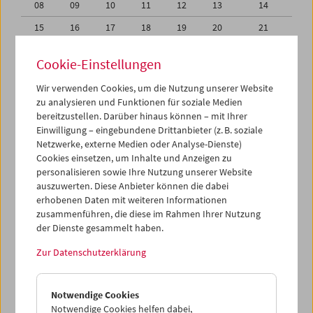
08
09
10
11
12
13
14
15
16
17
18
19
20
21
22
23
24
25
26
27
28
Cookie-Einstellungen
29
30
31
01
02
03
04
Wir verwenden Cookies, um die Nutzung unserer Website
05
06
07
08
09
10
11
zu analysieren und Funktionen für soziale Medien
bereitzustellen. Darüber hinaus können – mit Ihrer
Einwilligung – eingebundene Drittanbieter (z. B. soziale
iCalender
Netzwerke, externe Medien oder Analyse-Dienste)
Cookies einsetzen, um Inhalte und Anzeigen zu
Programmheft-PDF
personalisieren sowie Ihre Nutzung unserer Website
auszuwerten. Diese Anbieter können die dabei
erhobenen Daten mit weiteren Informationen
English language or subtitles
zusammenführen, die diese im Rahmen Ihrer Nutzung
der Dienste gesammelt haben.
< Vorherige Woche
Nächste Woche >
Zur Datenschutzerklärung
Mo 29.3.
Notwendige Cookies
Di 30.3.
Notwendige Cookies helfen dabei,