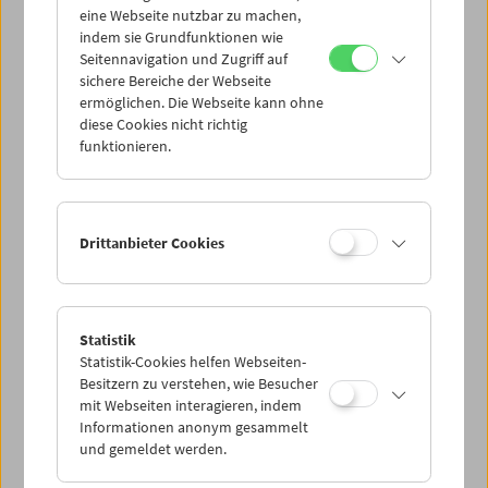
eine Webseite nutzbar zu machen,
indem sie Grundfunktionen wie
Mi 31.3.
Seitennavigation und Zugriff auf
sichere Bereiche der Webseite
ermöglichen. Die Webseite kann ohne
Do 1.4.
diese Cookies nicht richtig
funktionieren.
Fr 2.4.
Sa 3.4.
Drittanbieter Cookies
So 4.4.
Statistik
Statistik-Cookies helfen Webseiten-
PROGRAMM ÜBERBLICK
Besitzern zu verstehen, wie Besucher
mit Webseiten interagieren, indem
Informationen anonym gesammelt
und gemeldet werden.