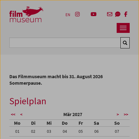
Accesskey [1]
Accesskey [4]
Accesskey [2]
Accesskey [3]
Zum Inhalt
Zum Hauptmenü
Zur Servicenavigation
Zum Suche
EN
Navbar 
Suche
Das Filmmuseum macht bis 31. August 2026
Sommerpause.
Spielplan
Mär 2027
<<
<
>
>>
Mo
Di
Mi
Do
Fr
Sa
So
01
02
03
04
05
06
07