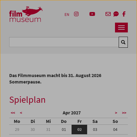
Accesskey [1]
Accesskey [4]
Accesskey [2]
Accesskey [3]
Zum Inhalt
Zum Hauptmenü
Zur Servicenavigation
Zum Suche
EN
Navbar 
Suche
Das Filmmuseum macht bis 31. August 2026
Sommerpause.
Spielplan
Apr 2027
<<
<
>
>>
Mo
Di
Mi
Do
Fr
Sa
So
29
30
31
01
02
03
04