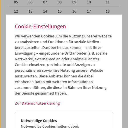
05
06
07
08
09
10
11
12
13
14
15
16
17
18
19
20
21
22
23
24
25
Cookie-Einstellungen
26
27
28
29
30
01
02
Wir verwenden Cookies, um die Nutzung unserer Website
03
04
05
06
07
08
09
zu analysieren und Funktionen für soziale Medien
bereitzustellen. Darüber hinaus können – mit Ihrer
Einwilligung – eingebundene Drittanbieter (z. B. soziale
iCalender
Netzwerke, externe Medien oder Analyse-Dienste)
Cookies einsetzen, um Inhalte und Anzeigen zu
Programmheft-PDF
personalisieren sowie Ihre Nutzung unserer Website
auszuwerten. Diese Anbieter können die dabei
erhobenen Daten mit weiteren Informationen
English language or subtitles
zusammenführen, die diese im Rahmen Ihrer Nutzung
der Dienste gesammelt haben.
< Vorherige Woche
Nächste Woche >
Zur Datenschutzerklärung
Mo 29.3.
Notwendige Cookies
Di 30.3.
Notwendige Cookies helfen dabei,