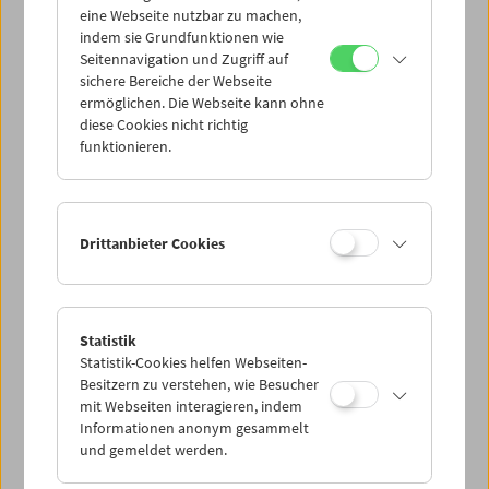
eine Webseite nutzbar zu machen,
indem sie Grundfunktionen wie
Mi 31.3.
Seitennavigation und Zugriff auf
sichere Bereiche der Webseite
ermöglichen. Die Webseite kann ohne
Do 1.4.
diese Cookies nicht richtig
funktionieren.
Fr 2.4.
Sa 3.4.
Drittanbieter Cookies
So 4.4.
Statistik
Statistik-Cookies helfen Webseiten-
PROGRAMM ÜBERBLICK
Besitzern zu verstehen, wie Besucher
mit Webseiten interagieren, indem
Informationen anonym gesammelt
und gemeldet werden.