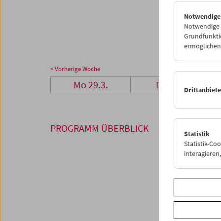
26
2
Notwendige
03
0
Notwendige C
Grundfunktio
ermöglichen.
< Vorherige Woche
Mo 29.3.
Di 30.3.
Drittanbiet
PROGRAMM ÜBERBLICK
Statistik
Statistik-Co
interagiere