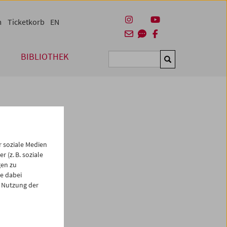
m
Ticketkorb
EN
BIBLIOTHEK
Suchen
 soziale Medien
 (z. B. soziale
gen zu
e dabei
 Nutzung der
es