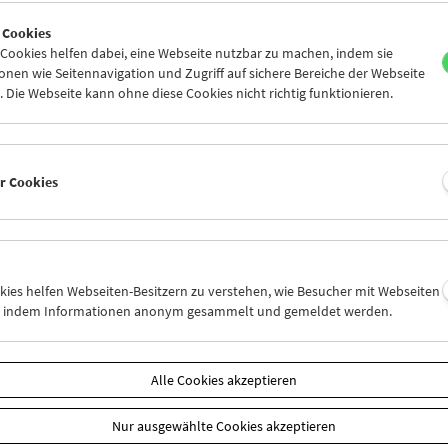
7
28
29
30
01
02
 Cookies
4
05
06
07
08
09
ookies helfen dabei, eine Webseite nutzbar zu machen, indem sie
nen wie Seitennavigation und Zugriff auf sichere Bereiche der Webseite
 Die Webseite kann ohne diese Cookies nicht richtig funktionieren.
Mi 31.3.
Do 1.4.
Fr 2.4.
er Cookies
okies helfen Webseiten-Besitzern zu verstehen, wie Besucher mit Webseiten
n, indem Informationen anonym gesammelt und gemeldet werden.
Alle Cookies akzeptieren
Nur ausgewählte Cookies akzeptieren