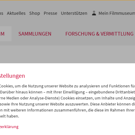
ns
Aktuelles
Shop
Presse
Unterstützen
Mein Filmmuseu
MM
SAMMLUNGEN
FORSCHUNG & VERMITTLUNG
lplan
stellungen
Apr 2027
iCalender
>
>>
ookies, um die Nutzung unserer Website zu analysieren und Funktionen für
i
Mi
Do
Fr
Sa
So
 Darüber hinaus können – mit Ihrer Einwilligung – eingebundene Drittanbieter
rne Medien oder Analyse-Dienste) Cookies einsetzen, um Inhalte und Anzei
Programmheft-PDF
0
31
01
02
03
04
 sowie Ihre Nutzung unserer Website auszuwerten. Diese Anbieter können di
6
07
08
09
10
11
n mit weiteren Informationen zusammenführen, die diese im Rahmen Ihrer
English language or subtitl
elt haben.
3
14
15
16
17
18
zerklärung
0
21
22
23
24
25